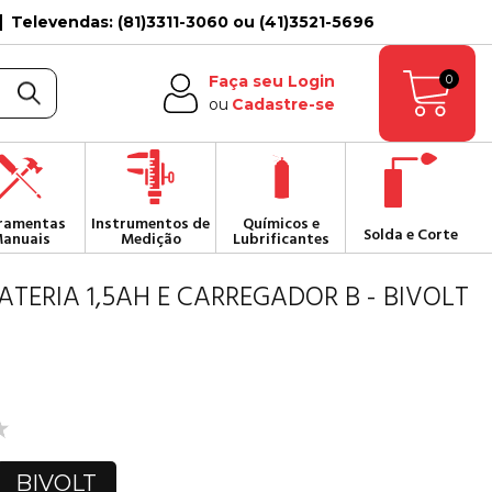
Televendas: (81)3311-3060 ou (41)3521-5696
0
Faça seu Login
ou
Cadastre-se
ramentas
Instrumentos de
Químicos e
Solda e Corte
anuais
Medição
Lubrificantes
ATERIA 1,5AH E CARREGADOR B - BIVOLT
BIVOLT