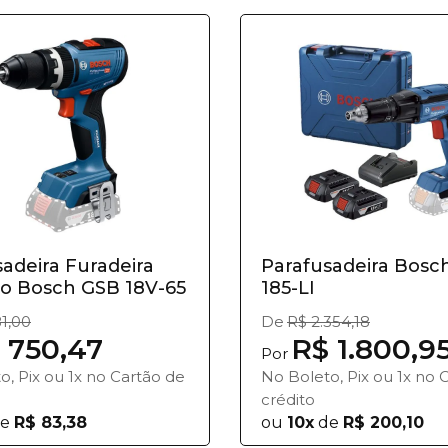
adeira Furadeira
Parafusadeira Bosc
o Bosch GSB 18V-65
185-LI
1,00
De
R$ 2.354,18
 750,47
R$ 1.800,9
Por
o, Pix ou 1x no Cartão de
No Boleto, Pix ou 1x no 
crédito
e
R$ 83,38
ou
10x
de
R$ 200,10