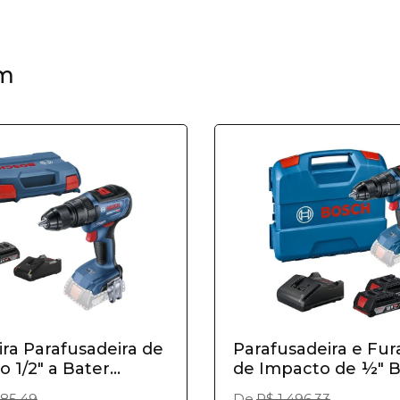
m
ra Parafusadeira de
Parafusadeira e Fur
 1/2" a Bater...
de Impacto de ½" Bo
385,49
De
R$ 1.496,33