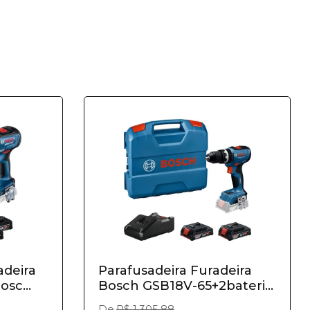
adeira
Parafusadeira Furadeira
sc...
Bosch GSB18V-65+2bateri...
De
R$ 1.305,88