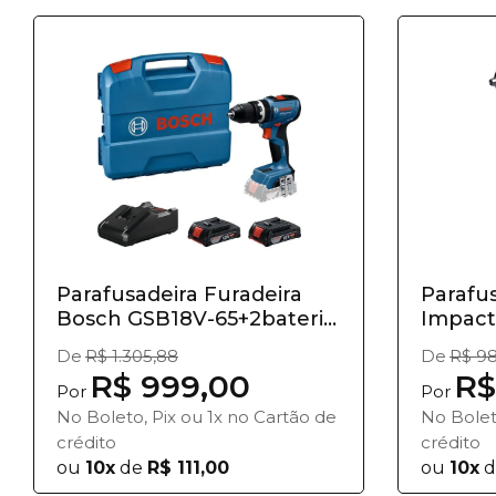
Parafusadeira Furadeira
Parafus
Bosch GSB18V-65+2bateri...
Impact
De
R$ 1.305,88
De
R$ 98
R$ 999,00
R$
Por
Por
No Boleto, Pix ou 1x no Cartão de
No Bolet
crédito
crédito
ou
10x
de
R$ 111,00
ou
10x
d