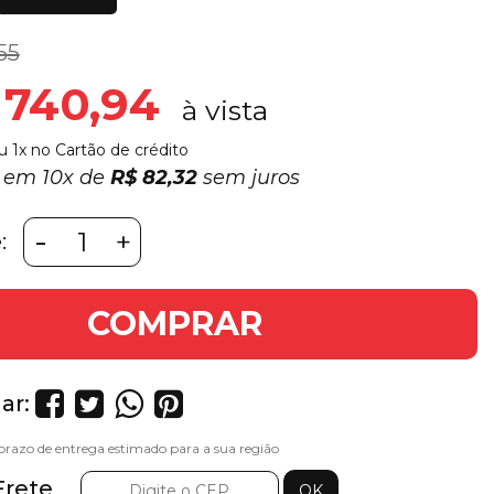
55
 740,94
u 1x no Cartão de crédito
7 em
10x
de
R$ 82,32
sem juros
-
+
:
COMPRAR
ar:
Frete