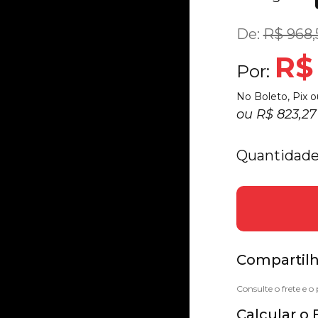
De:
R$ 968,
R$
Por:
No Boleto, Pix o
ou
R$ 823,2
Quantidade
Compartilh
Calcular o 