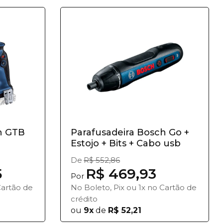
h GTB
Parafusadeira Bosch Go +
Estojo + Bits + Cabo usb
De
R$ 552,86
5
R$ 469,93
Por
Cartão de
No Boleto, Pix ou 1x no Cartão de
crédito
ou
9x
de
R$ 52,21