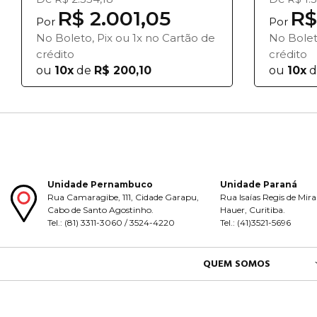
R$ 2.001,05
R$
Por
Por
No Boleto, Pix ou 1x no Cartão de
No Bolet
crédito
crédito
ou
10x
de
R$ 200,10
ou
10x
d
Unidade Pernambuco
Unidade Paraná
Rua Camaragibe, 111, Cidade Garapu,
Rua Isaías Regis de Mira
Cabo de Santo Agostinho.
Hauer, Curitiba.
Tel.: (81) 3311-3060 / 3524-4220
Tel.: (41)3521-5696
QUEM SOMOS