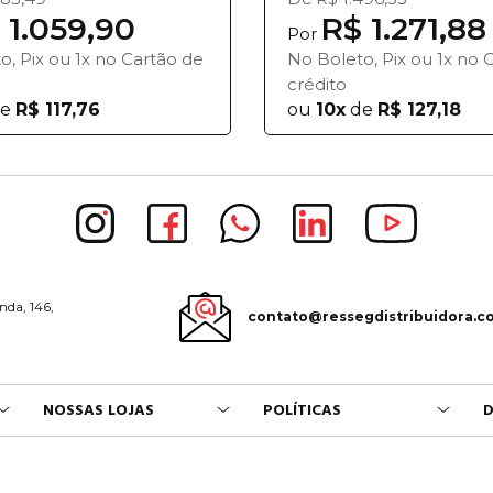
 1.059,90
R$ 1.271,88
Por
o, Pix ou 1x no Cartão de
No Boleto, Pix ou 1x no 
crédito
e
R$ 117,76
ou
10x
de
R$ 127,18
nda, 146,
contato@ressegdistribuidora.c
NOSSAS LOJAS
POLÍTICAS
D