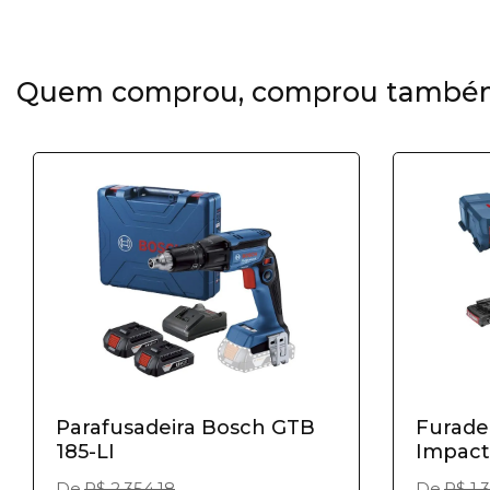
Quem comprou, comprou també
Parafusadeira Bosch GTB
Furadei
185-LI
Impacto
De
R$ 2.354,18
De
R$ 1.