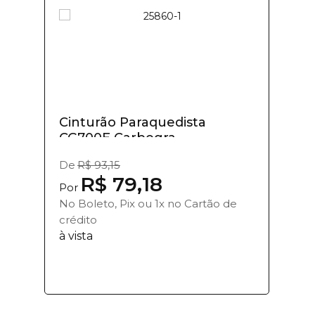
Cinturão Paraquedista
CG700E Carbogra...
De
R$ 93,15
R$ 79,18
Por
No Boleto, Pix ou 1x no Cartão de
crédito
à vista