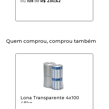
ou
10x
de
R$ 230,62
Quem comprou, comprou também
Lona Transparente 4x100
48kg