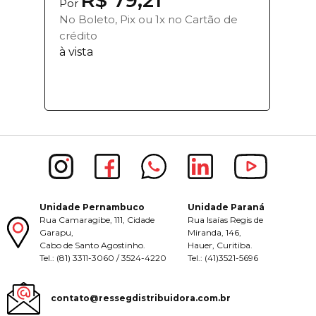
Por
No Boleto, Pix ou 1x no Cartão de
crédito
à vista
Unidade Pernambuco
Unidade Paraná
Rua Camaragibe, 111, Cidade
Rua Isaías Regis de
Garapu,
Miranda, 146,
Cabo de Santo Agostinho.
Hauer, Curitiba.
Tel.: (81) 3311-3060 / 3524-4220
Tel.: (41)3521-5696
contato@ressegdistribuidora.com.br