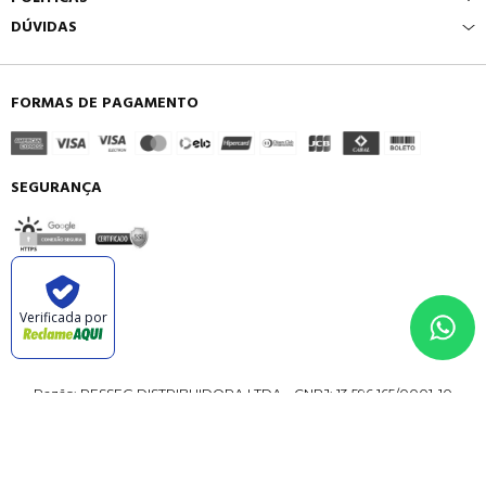
DÚVIDAS
FORMAS DE PAGAMENTO
SEGURANÇA
Verificada por
Razão: RESSEG DISTRIBUIDORA LTDA - CNPJ: 13.596.165/0001-10
Endereço: Rua Camaragibe N° 111, Complemento - GALPAO A QUADRA
C02 LOTE 012A,
Bairro: GARAPU, Município: Cabo de Santo Agostinho - PE, CEP: 54.518-