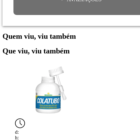
Quem viu, viu também
Que viu, viu também
d:
d
h:
h