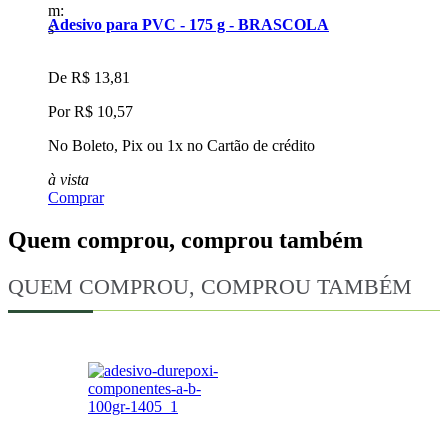
m:
m
Adesivo para PVC - 175 g - BRASCOLA
s
s
De
R$ 13,81
Por
R$ 10,57
No Boleto, Pix ou 1x no Cartão de crédito
N
à vista
à
Comprar
C
Quem comprou, comprou também
QUEM COMPROU, COMPROU TAMBÉM