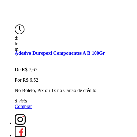
d:
d
h:
h
m:
m
Adesivo Durepoxi Componentes A B 100Gr
s
s
De
R$ 7,67
Por
R$ 6,52
No Boleto, Pix ou 1x no Cartão de crédito
N
à vista
à
Comprar
C