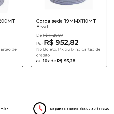
x200MT
Corda seda 19MMX110MT
Erval
De
R$ 1.120,97
R$ 952,82
Por
Cartão de
No Boleto, Pix ou 1x no Cartão de
crédito
ou
10x
de
R$ 95,28
Segunda a sexta das 07:30 às 17:30.
om.br