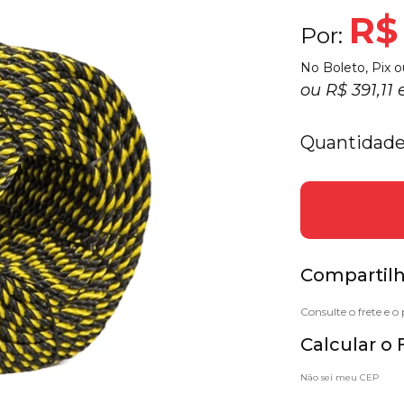
R$
Por:
No Boleto, Pix o
ou
R$ 391,11
Quantidade
Compartilh
Calcular o 
Não sei meu CEP