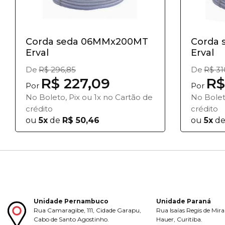
Corda seda 06MMx200MT
Corda
Erval
Erval
De
R$ 296,85
De
R$ 31
R$ 227,09
R$
Por
Por
No Boleto, Pix ou 1x no Cartão de
No Bolet
crédito
crédito
ou
5x
de
R$ 50,46
ou
5x
d
Unidade Pernambuco
Unidade Paraná
Rua Camaragibe, 111, Cidade Garapu,
Rua Isaías Regis de Mira
Cabo de Santo Agostinho.
Hauer, Curitiba.