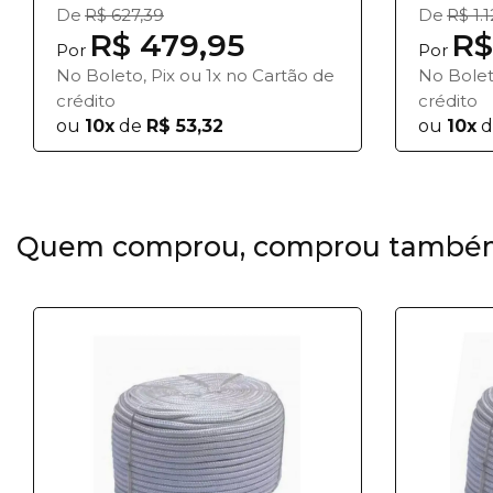
De
R$ 627,39
De
R$ 1.
R$ 479,95
R$
Por
Por
No Boleto, Pix ou 1x no Cartão de
No Bolet
crédito
crédito
ou
10x
de
R$ 53,32
ou
10x
d
Quem comprou, comprou també