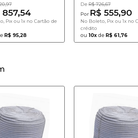
120,97
De
R$ 726,67
 857,54
R$ 555,90
Por
o, Pix ou 1x no Cartão de
No Boleto, Pix ou 1x no 
crédito
e
R$ 95,28
ou
10x
de
R$ 61,76
m