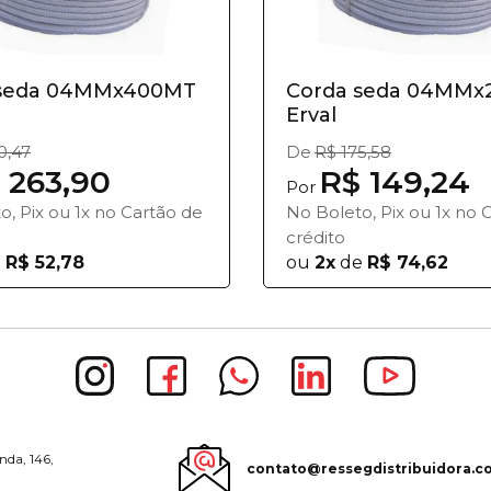
 seda 04MMx400MT
Corda seda 04MM
Erval
0,47
De
R$ 175,58
 263,90
R$ 149,24
Por
o, Pix ou 1x no Cartão de
No Boleto, Pix ou 1x no 
crédito
e
R$ 52,78
ou
2x
de
R$ 74,62
nda, 146,
contato@ressegdistribuidora.c