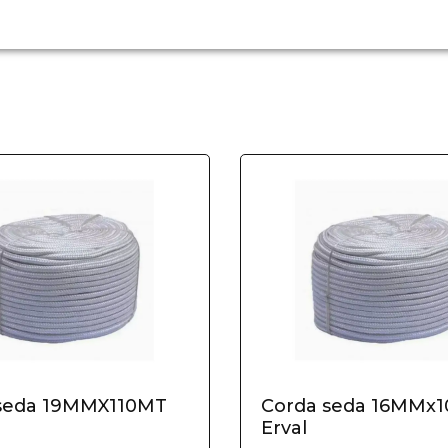
seda 19MMX110MT
Corda seda 16MMx
Erval