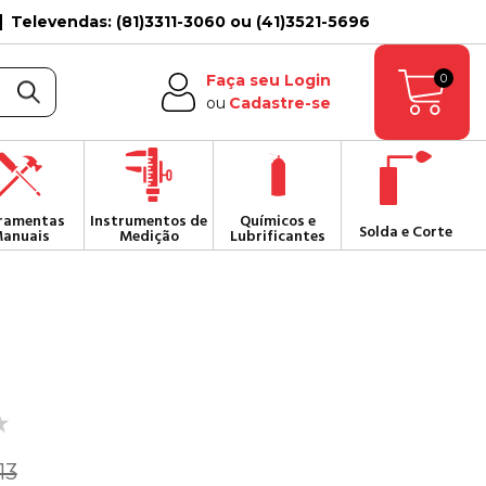
Televendas: (81)3311-3060 ou (41)3521-5696
0
Faça seu Login
ou
Cadastre-se
ramentas
Instrumentos de
Químicos e
Solda e Corte
anuais
Medição
Lubrificantes
13