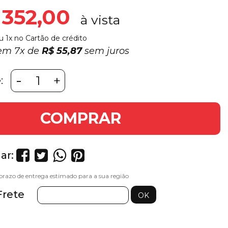
 352,00
u 1x no Cartão de crédito
 em
7x
de
R$ 55,87
sem juros
-
+
:
COMPRAR
ar:
Frete