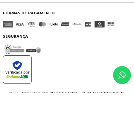
FORMAS DE PAGAMENTO
SEGURANÇA
Verificada por
Razão: RESSEG DISTRIBUIDORA LTDA - CNPJ: 13.596.165/0001-10
Endereço: Rua Camaragibe N° 111, Complemento - GALPAO A QUADRA
C02 LOTE 012A,
Bairro: GARAPU, Município: Cabo de Santo Agostinho - PE, CEP: 54.518-
085