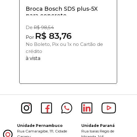
Broca Bosch SDS plus-5X
para concreto...
De
R$ 98,54
R$ 83,76
Por
No Boleto, Pix ou 1x no Cartão de
crédito
à vista
Unidade Pernambuco
Unidade Paraná
Rua Camaragibe, 111, Cidade
Rua Isaías Regis de
Garapu,
Miranda, 146,