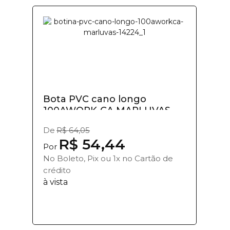
Bota PVC cano longo
100AWORK-CA MARLUVAS
De
R$ 64,05
R$ 54,44
Por
No Boleto, Pix ou 1x no Cartão de
crédito
à vista