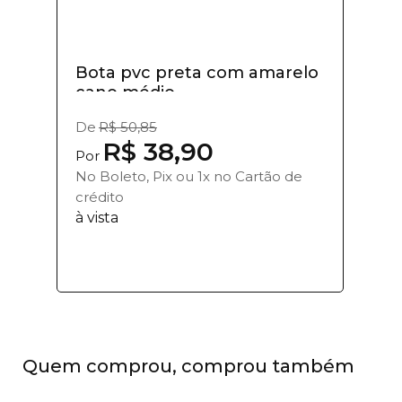
Bota pvc preta com amarelo
cano médio...
De
R$ 50,85
R$ 38,90
Por
No Boleto, Pix ou 1x no Cartão de
crédito
à vista
Quem comprou, comprou também