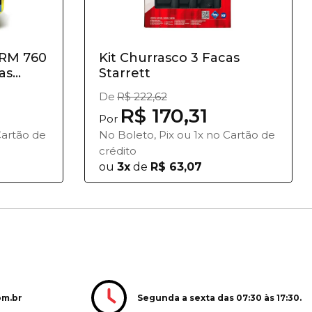
 RM 760
Kit Churrasco 3 Facas
s...
Starrett
De
R$ 222,62
R$ 170,31
Por
Cartão de
No Boleto, Pix ou 1x no Cartão de
crédito
ou
3x
de
R$ 63,07
Segunda a sexta das 07:30 às 17:30.
om.br