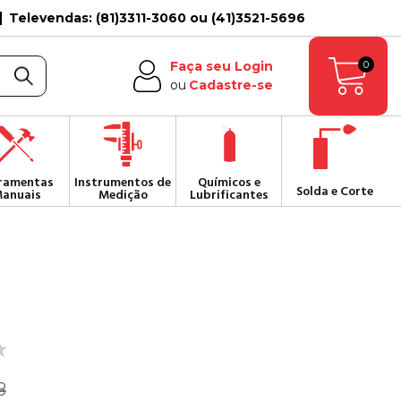
Televendas: (81)3311-3060 ou (41)3521-5696
0
Faça seu Login
ou
Cadastre-se
ramentas
Instrumentos de
Químicos e
Solda e Corte
anuais
Medição
Lubrificantes
8