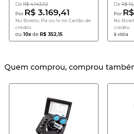
De
R$ 4.143,02
De
R$ 16
R$ 3.169,41
R$
Por
Por
No Boleto, Pix ou 1x no Cartão de
No Bolet
crédito
crédito
ou
10x
de
R$ 352,15
à vista
Quem comprou, comprou també