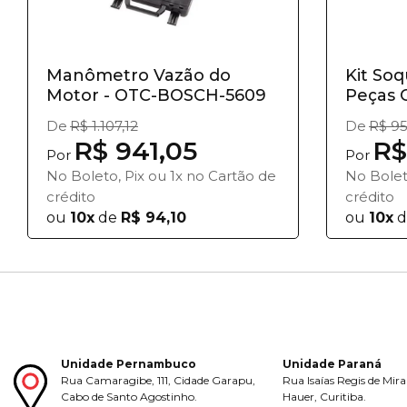
Manômetro Vazão do
Kit So
Motor - OTC-BOSCH-5609
Peças 
De
R$ 1.107,12
De
R$ 95
R$ 941,05
R$
Por
Por
No Boleto, Pix ou 1x no Cartão de
No Bolet
crédito
crédito
ou
10x
de
R$ 94,10
ou
10x
d
Unidade Pernambuco
Unidade Paraná
Rua Camaragibe, 111, Cidade Garapu,
Rua Isaías Regis de Mira
Cabo de Santo Agostinho.
Hauer, Curitiba.