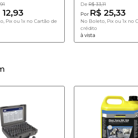
,91
De
R$ 33,11
 12,93
R$ 25,33
Por
o, Pix ou 1x no Cartão de
No Boleto, Pix ou 1x no 
crédito
à vista
m