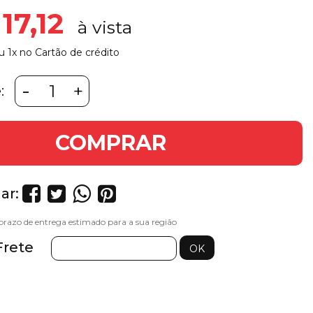
17,12
u 1x no Cartão de crédito
-
+
:
COMPRAR
ar:
Frete