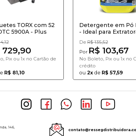
quetes TORX com 52
Detergente em Pó
OTC 5900A - Plus
- Ideal para Extratora
4,12
De
R$ 135,52
 729,90
R$ 103,67
Por
o, Pix ou 1x no Cartão de
No Boleto, Pix ou 1x no 
crédito
e
R$ 81,10
ou
2x
de
R$ 57,59
nda, 146,
contato@ressegdistribuidora.c