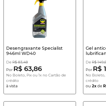
Desengraxante Specialist
Gel antic
946ml WD40
lubrifica
De
R$ 83,48
De
R$ 149,
R$ 63,86
R$ 
Por
Por
No Boleto, Pix ou 1x no Cartão de
No Boleto, 
crédito
crédito
à vista
ou
2x
de
R