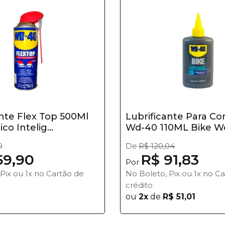
ante Flex Top 500Ml
Lubrificante Para Co
co Intelig...
Wd-40 110ML Bike Wet
0
De
R$ 120,04
59,90
R$ 91,83
Por
Pix ou 1x no Cartão de
No Boleto, Pix ou 1x no C
crédito
ou
2x
de
R$ 51,01