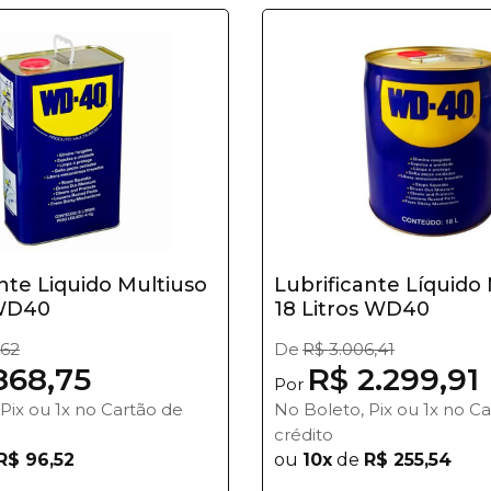
nte Liquido Multiuso
Lubrificante Líquido
 WD40
18 Litros WD40
,62
De
R$ 3.006,41
868,75
R$ 2.299,91
Por
Pix ou 1x no Cartão de
No Boleto, Pix ou 1x no C
crédito
R$ 96,52
ou
10x
de
R$ 255,54