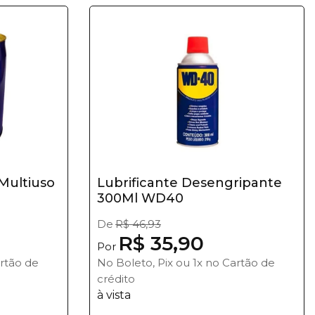
 Multiuso
Lubrificante Desengripante
300Ml WD40
De
R$ 46,93
R$ 35,90
Por
artão de
No Boleto, Pix ou 1x no Cartão de
crédito
à vista