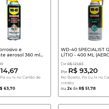
orrosivo e
WD-40 SPECIALIST 
nte aerosol 360 ml...
LÍTIO - 400 ML (AEROS
89
De
R$ 121,83
114,67
R$ 93,20
Por
Pix ou 1x no Cartão de
No Boleto, Pix ou 1x no C
crédito
$ 63,70
ou
2x
de
R$ 51,78