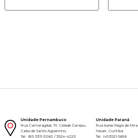
Unidade Pernambuco
Unidade Paraná
Rua Camaragibe, 111, Cidade Garapu,
Rua Isaías Regis de Mira
Cabo de Santo Agostinho.
Hauer, Curitiba.
Tel.: (81) 3311-3060 / 3524-4220
Tel.: (41)3521-5696