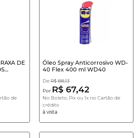
GRAXA DE
Óleo Spray Anticorrosivo WD-
...
40 Flex 400 ml WD40
De
R$ 88,13
R$ 67,42
Por
artão de
No Boleto, Pix ou 1x no Cartão de
crédito
à vista