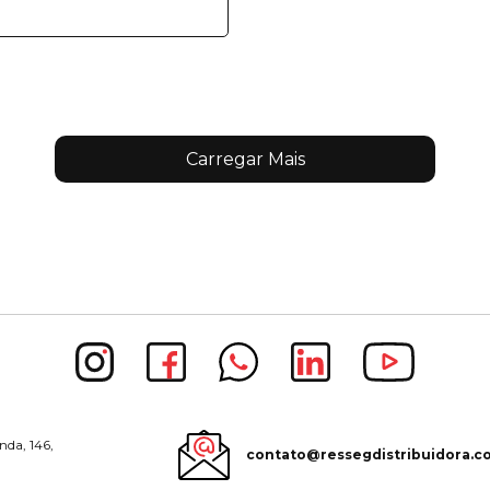
Carregar Mais
nda, 146,
contato@ressegdistribuidora.c