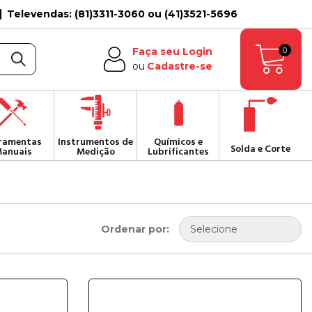
Televendas: (81)3311-3060 ou (41)3521-5696
0
Faça seu Login
ou
Cadastre-se
ramentas
Instrumentos de
Químicos e
Solda e Corte
anuais
Medição
Lubrificantes
Ordenar por: