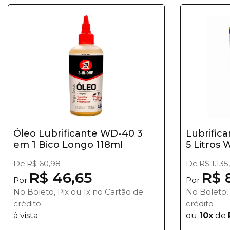
Óleo Lubrificante WD-40 3
Lubrifica
em 1 Bico Longo 118ml
5 Litros
De
R$ 60,98
De
R$ 1.135
R$ 46,65
R$ 
Por
Por
No Boleto, Pix ou 1x no Cartão de
No Boleto, 
crédito
crédito
à vista
ou
10x
de