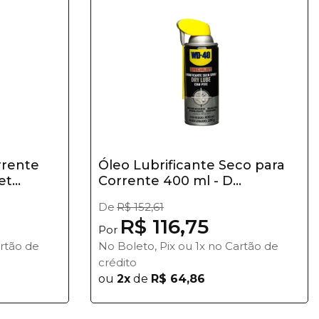
rrente
Óleo Lubrificante Seco para
...
Corrente 400 ml - D...
De
R$ 152,61
R$ 116,75
Por
artão de
No Boleto, Pix ou 1x no Cartão de
crédito
ou
2x
de
R$ 64,86