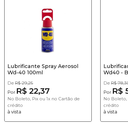
Lubrificante Spray Aerosol
Lubrific
Wd-40 100ml
Wd40 - Bi
De
R$ 29,25
De
R$ 78,3
R$ 22,37
R$ 
Por
Por
No Boleto, Pix ou 1x no Cartão de
No Boleto, 
crédito
crédito
à vista
à vista