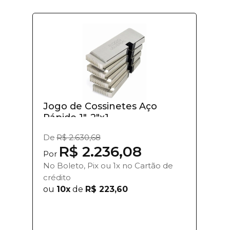
Jogo de Cossinetes Aço
Rápido 1"-2"x1...
De
R$ 2.630,68
R$ 2.236,08
Por
No Boleto, Pix ou 1x no Cartão de
crédito
ou
10x
de
R$ 223,60