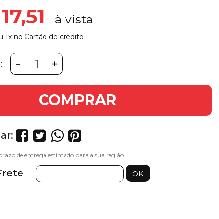
17,51
u 1x no Cartão de crédito
-
+
:
COMPRAR
ar:
Frete