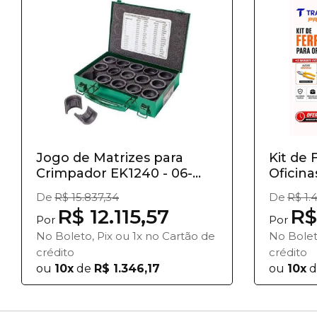
Jogo de Matrizes para
Kit de
Crimpador EK1240 - 06-
Oficina
750...
De
R$ 15.837,34
De
R$ 1.
R$ 12.115,57
R$ 
Por
Por
No Boleto, Pix ou 1x no Cartão de
No Bolet
crédito
crédito
ou
10x
de
R$ 1.346,17
ou
10x
d