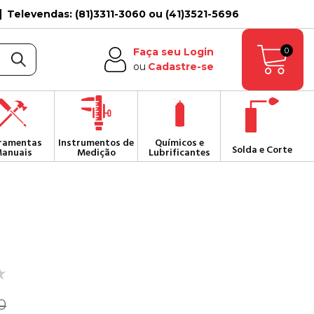
Televendas: (81)3311-3060 ou (41)3521-5696
0
Faça seu Login
ou
Cadastre-se
ramentas
Instrumentos de
Químicos e
Solda e Corte
anuais
Medição
Lubrificantes
0