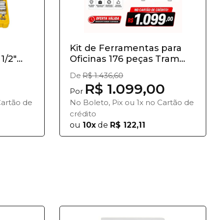
Kit de Ferramentas para
1/2"
Oficinas 176 peças Tram...
De
R$ 1.436,60
R$ 1.099,00
Por
Cartão de
No Boleto, Pix ou 1x no Cartão de
crédito
ou
10x
de
R$ 122,11