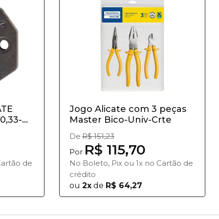
ATE
Jogo Alicate com 3 peças
0,33-
Master Bico-Univ-Crte
De
R$ 151,23
R$ 115,70
Por
Cartão de
No Boleto, Pix ou 1x no Cartão de
crédito
ou
2x
de
R$ 64,27