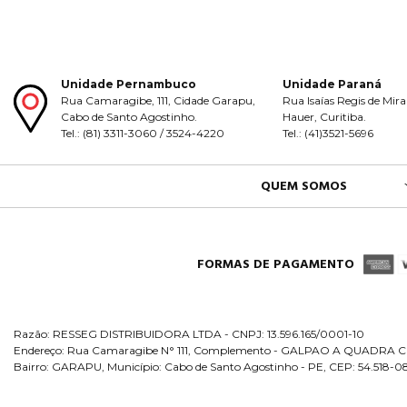
Unidade Pernambuco
Unidade Paraná
Rua Camaragibe, 111, Cidade Garapu,
Rua Isaías Regis de Mira
Cabo de Santo Agostinho.
Hauer, Curitiba.
Tel.: (81) 3311-3060 / 3524-4220
Tel.: (41)3521-5696
QUEM SOMOS
FORMAS DE PAGAMENTO
Razão: RESSEG DISTRIBUIDORA LTDA - CNPJ: 13.596.165/0001-10
Endereço: Rua Camaragibe N° 111, Complemento - GALPAO A QUADRA C
Bairro: GARAPU, Município: Cabo de Santo Agostinho - PE, CEP: 54.518-0