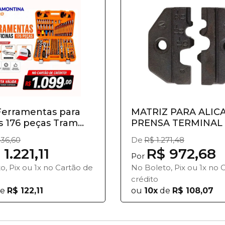
 Ferramentas para
MATRIZ PARA ALIC
s 176 peças Tram...
PRENSA TERMINAL 
8MM 45...
436,60
De
R$ 1.271,48
1.221,11
R$ 972,68
Por
o, Pix ou 1x no Cartão de
No Boleto, Pix ou 1x no 
crédito
e
R$ 122,11
ou
10x
de
R$ 108,07