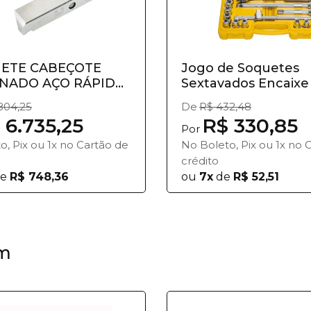
NETE CABEÇOTE
Jogo de Soquetes
NADO AÇO RÁPIDO
Sextavados Encaixe 
Tramon...
804,25
De
R$ 432,48
 6.735,25
R$ 330,85
Por
o, Pix ou 1x no Cartão de
No Boleto, Pix ou 1x no 
crédito
e
R$ 748,36
ou
7x
de
R$ 52,51
m