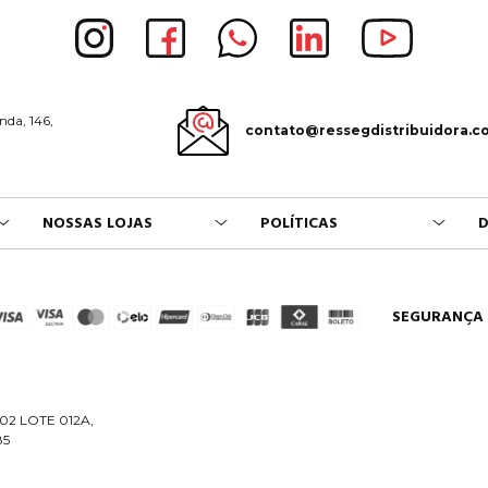
nda, 146,
contato@ressegdistribuidora.c
NOSSAS LOJAS
POLÍTICAS
D
SEGURANÇA
02 LOTE 012A,
85