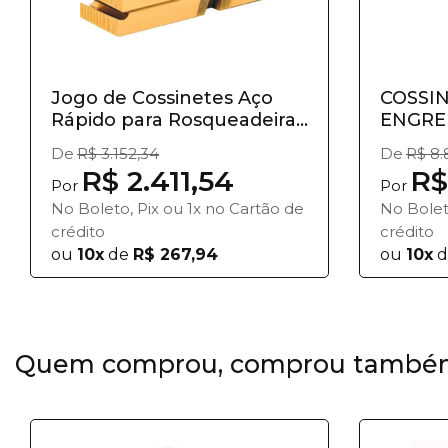
Jogo de Cossinetes Aço
COSSI
Rápido para Rosqueadeira...
ENGRE
- 4" A...
De
R$ 3.152,34
De
R$ 8.
R$ 2.411,54
R$
Por
Por
No Boleto, Pix ou 1x no Cartão de
No Bolet
crédito
crédito
ou
10x
de
R$ 267,94
ou
10x
d
Quem comprou, comprou també