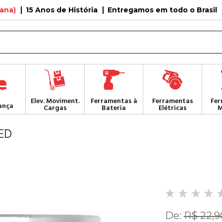
tana)
15 Anos de História
Entregamos em todo o Brasil
Elev. Moviment.
Ferramentas à
Ferramentas
Fer
ança
Cargas
Bateria
Elétricas
M
ED
De:
R$ 22,9