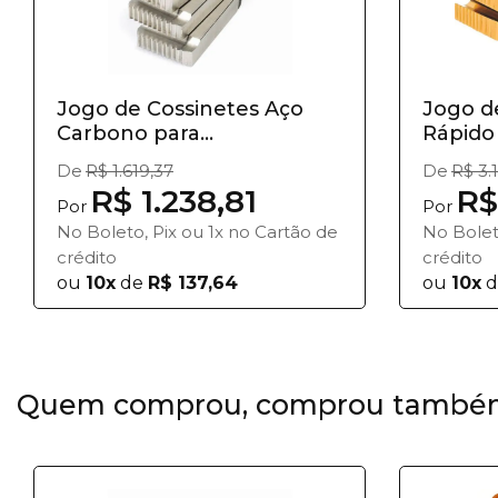
Jogo de Cossinetes Aço
Jogo d
Carbono para
Rápido 
Rosqueadeir...
De
R$ 1.619,37
De
R$ 3.
R$ 1.238,81
R$
Por
Por
No Boleto, Pix ou 1x no Cartão de
No Bolet
crédito
crédito
ou
10x
de
R$ 137,64
ou
10x
d
Quem comprou, comprou també