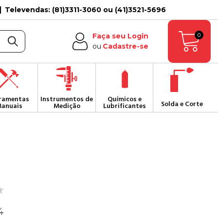
Televendas: (81)3311-3060 ou (41)3521-5696
0
Faça seu Login
ou
Cadastre-se
ramentas
Instrumentos de
Químicos e
Solda e Corte
anuais
Medição
Lubrificantes
4