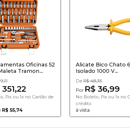
ramentas Oficinas 52
Alicate Bico Chato 6
Maleta Tramon...
Isolado 1000 V
Tramontina...
9,11
De
R$ 48,35
 351,22
R$ 36,99
Por
o, Pix ou 1x no Cartão de
No Boleto, Pix ou 1x no 
crédito
e
R$ 55,74
à vista