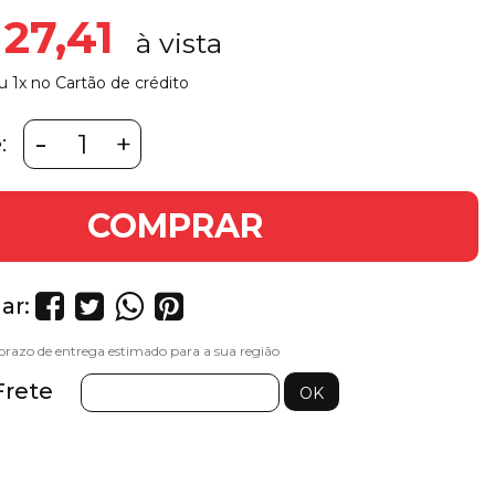
 27,41
u 1x no Cartão de crédito
-
+
:
COMPRAR
ar:
Frete