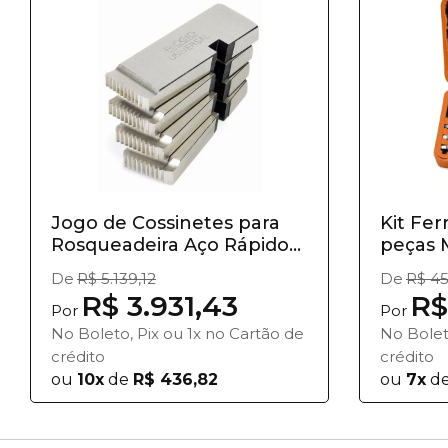
Jogo de Cossinetes para
Kit Fer
Rosqueadeira Aço Rápido...
peças 
De
R$ 5.139,12
De
R$ 45
R$ 3.931,43
R$
Por
Por
No Boleto, Pix ou 1x no Cartão de
No Bolet
crédito
crédito
ou
10x
de
R$ 436,82
ou
7x
d