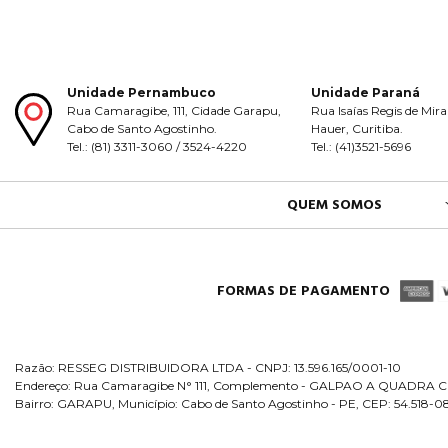
Unidade Pernambuco
Unidade Paraná
Rua Camaragibe, 111, Cidade Garapu,
Rua Isaías Regis de Mira
Cabo de Santo Agostinho.
Hauer, Curitiba.
Tel.: (81) 3311-3060 / 3524-4220
Tel.: (41)3521-5696
QUEM SOMOS
FORMAS DE PAGAMENTO
Razão: RESSEG DISTRIBUIDORA LTDA - CNPJ: 13.596.165/0001-10
Endereço: Rua Camaragibe N° 111, Complemento - GALPAO A QUADRA C
Bairro: GARAPU, Município: Cabo de Santo Agostinho - PE, CEP: 54.518-0