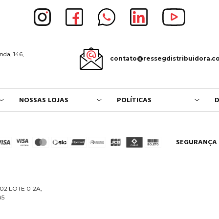
nda, 146,
contato@ressegdistribuidora.c
NOSSAS LOJAS
POLÍTICAS
D
SEGURANÇA
02 LOTE 012A,
85