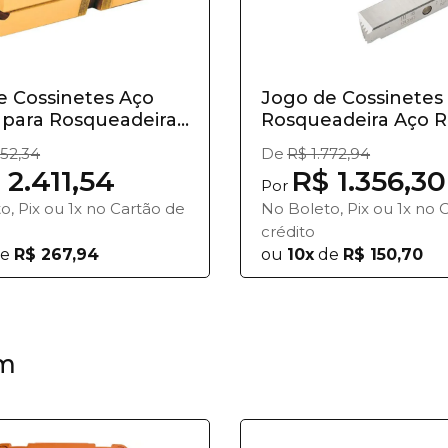
e Cossinetes Aço
Jogo de Cossinetes
para Rosqueadeira...
Rosqueadeira Aço Rá
152,34
De
R$ 1.772,94
 2.411,54
R$ 1.356,30
Por
o, Pix ou 1x no Cartão de
No Boleto, Pix ou 1x no 
crédito
e
R$ 267,94
ou
10x
de
R$ 150,70
m