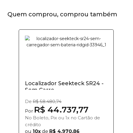
Quem comprou, comprou também
Localizador Seekteck SR24 -
Sem Carre...
De
R$ 58.480,74
R$ 44.737,77
Por
No Boleto, Pix ou 1x no Cartão de
crédito
ou
10x
de
R$ 4.970,86