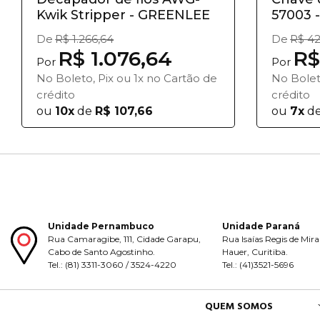
Kwik Stripper - GREENLEE
57003 
De
R$ 1.266,64
De
R$ 42
R$ 1.076,64
R$
Por
Por
No Boleto, Pix ou 1x no Cartão de
No Bolet
crédito
crédito
ou
10x
de
R$ 107,66
ou
7x
d
Unidade Pernambuco
Unidade Paraná
Rua Camaragibe, 111, Cidade Garapu,
Rua Isaías Regis de Mira
Cabo de Santo Agostinho.
Hauer, Curitiba.
Tel.: (81) 3311-3060 / 3524-4220
Tel.: (41)3521-5696
QUEM SOMOS