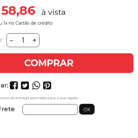
 58,86
u 1x no Cartão de crédito
-
+
:
COMPRAR
ar:
Frete