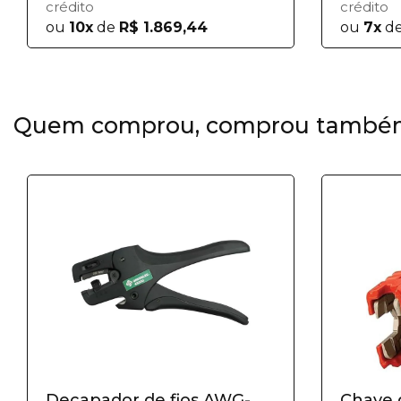
crédito
crédito
ou
10x
de
R$ 1.869,44
ou
7x
d
Quem comprou, comprou també
Decapador de fios AWG-
Chave 