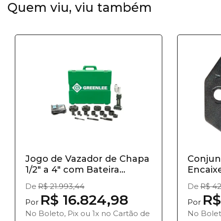
Quem viu, viu também
Jogo de Vazador de Chapa
Conjun
1/2" a 4" com Bateira...
Encaixe
De
R$ 21.993,44
De
R$ 42
R$ 16.824,98
R$
Por
Por
No Boleto, Pix ou 1x no Cartão de
No Bolet