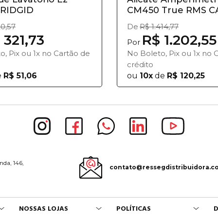
-RIDGID
CM450 True RMS CA
600A
0,57
De
R$ 1.414,77
 321,73
R$ 1.202,55
Por
o, Pix ou 1x no Cartão de
No Boleto, Pix ou 1x no 
crédito
e
R$ 51,06
ou
10x
de
R$ 120,25
nda, 146,
contato@ressegdistribuidora.c
NOSSAS LOJAS
POLÍTICAS
D