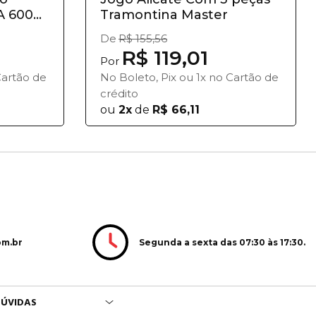
 600V,
Tramontina Master
De
R$ 155,56
R$ 119,01
Por
Cartão de
No Boleto, Pix ou 1x no Cartão de
crédito
ou
2x
de
R$ 66,11
Segunda a sexta das 07:30 às 17:30.
om.br
ÚVIDAS