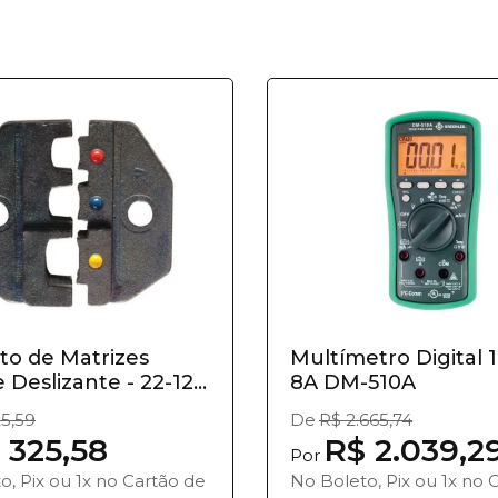
to de Matrizes
Multímetro Digital 
 Deslizante - 22-12...
8A DM-510A
5,59
De
R$ 2.665,74
 325,58
R$ 2.039,2
Por
o, Pix ou 1x no Cartão de
No Boleto, Pix ou 1x no 