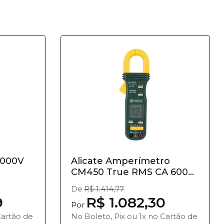
1000V
Alicate Amperímetro
CM450 True RMS CA 600V,
600A
De
R$ 1.414,77
9
R$ 1.082,30
Por
Cartão de
No Boleto, Pix ou 1x no Cartão de