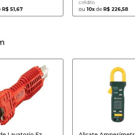
crédito
e
R$ 51,67
ou
10x
de
R$ 226,58
m
de Lavatorio Ez
Alicate Amperímet