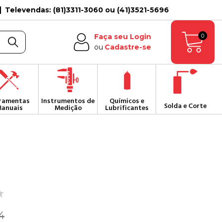
Televendas: (81)3311-3060 ou (41)3521-5696
0
Faça seu Login
ou
Cadastre-se
ramentas
Instrumentos de
Químicos e
Solda e Corte
anuais
Medição
Lubrificantes
4