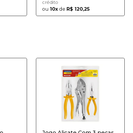
crédito
ou
10x
de
R$ 120,25
ro
Jogo Alicate Com 3 peças