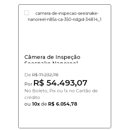
Câmera de Inspeção
Seesnake Nanoreel...
De
R$ 71.232,78
R$ 54.493,07
Por
No Boleto, Pix ou 1x no Cartão de
crédito
ou
10x
de
R$ 6.054,78