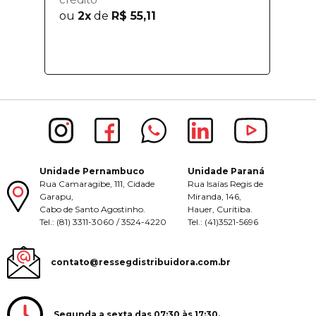
ou
2x
de
R$ 55,11
Unidade Pernambuco
Unidade Paraná
Rua Camaragibe, 111, Cidade
Rua Isaías Regis de
Garapu,
Miranda, 146,
Cabo de Santo Agostinho.
Hauer, Curitiba.
Tel.: (81) 3311-3060 / 3524-4220
Tel.: (41)3521-5696
contato@ressegdistribuidora.com.br
Segunda a sexta das 07:30 às 17:30.