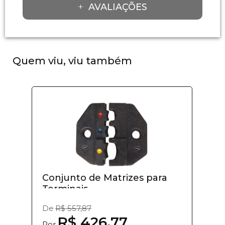
AVALIAÇÕES
Quem viu, viu também
Conjunto de Matrizes para
Terminais -...
De
R$ 557,87
R$ 426,77
Por