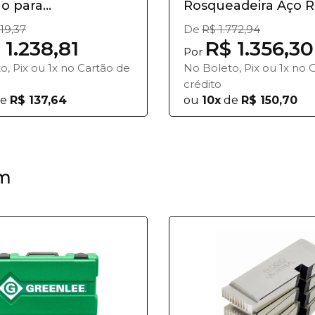
o para
Rosqueadeira Aço Rá
deir...
619,37
De
R$ 1.772,94
 1.238,81
R$ 1.356,30
Por
o, Pix ou 1x no Cartão de
No Boleto, Pix ou 1x no 
crédito
e
R$ 137,64
ou
10x
de
R$ 150,70
m