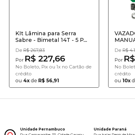
KIt Lâmina para Serra
VAZAD
Sabre - Bimetal 14T - 5 P...
MANUAL
- GR...
De
R$ 267,83
De
R$ 4.
R$ 227,66
R$
Por
Por
No Boleto, Pix ou 1x no Cartão de
No Bolet
crédito
crédito
ou
4x
de
R$ 56,91
ou
10x
d
Unidade Pernambuco
Unidade Paraná
Rua Camaragibe, 111, Cidade Garapu,
Rua Isaías Regis de Mira