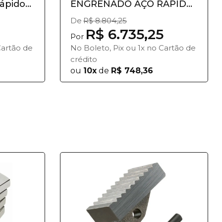
pido...
ENGRENADO AÇO RÁPIDO
- 4" A...
De
R$ 8.804,25
R$ 6.735,25
Por
Cartão de
No Boleto, Pix ou 1x no Cartão de
crédito
ou
10x
de
R$ 748,36