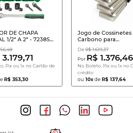
OR DE CHAPA
Jogo de Cossinetes
 1/2" A 2" - 7238SB
Carbono para
Rosqueadeir...
156,48
De
R$ 1.619,37
 3.179,71
R$ 1.376,46
Por
o, Pix ou 1x no Cartão de
No Boleto, Pix ou 1x no 
crédito
e
R$ 353,30
ou
10x
de
R$ 137,64
nda, 146,