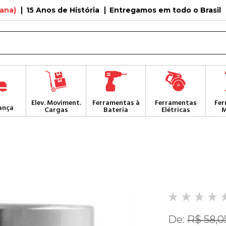
tana)
15 Anos de História
Entregamos em todo o Brasil
Elev. Moviment.
Ferramentas à
Ferramentas
Fer
ança
Cargas
Bateria
Elétricas
M
De:
R$ 58,0