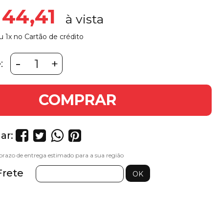
 44,41
u 1x no Cartão de crédito
-
+
:
COMPRAR
ar:
Frete