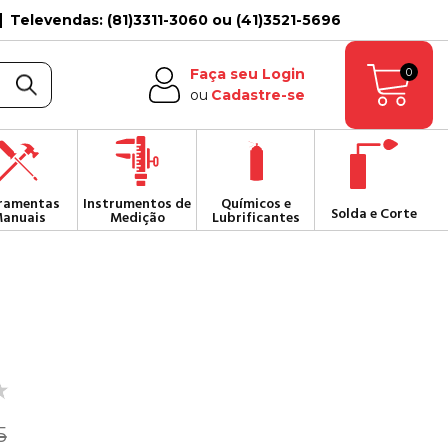
Televendas: (81)3311-3060 ou (41)3521-5696
0
Faça seu Login
ou
Cadastre-se
ramentas
Instrumentos de
Químicos e
Solda e Corte
anuais
Medição
Lubrificantes
5