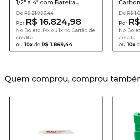
1/2" a 4" com Bateira...
Carbon
Rosquea
De
R$ 21.993,44
De
R$ 1.
R$ 16.824,98
R$
Por
Por
No Boleto, Pix ou 1x no Cartão de
No Bolet
crédito
crédito
ou
10x
de
R$ 1.869,44
ou
10x
d
Quem comprou, comprou també