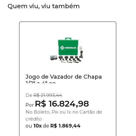
Quem viu, viu também
Jogo de Vazador de Chapa
1/2" a 4" co...
De
R$ 21.993,44
R$ 16.824,98
Por
No Boleto, Pix ou 1x no Cartão de
crédito
ou
10x
de
R$ 1.869,44