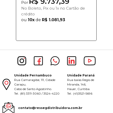
R$ 9.737,39
Por
No Boleto, Pix ou 1x no Cartão de
crédito
ou
10x
de
R$ 1.081,93
Unidade Pernambuco
Unidade Paraná
Rua Camaragibe, 111, Cidade
Rua Isaías Regis de
Garapu,
Miranda, 146,
Cabo de Santo Agostinho.
Hauer, Curitiba.
Tel.: (81) 3311-3060 / 3524-4220
Tel.: (41)3521-5696
contato@ressegdistribuidora.com.br