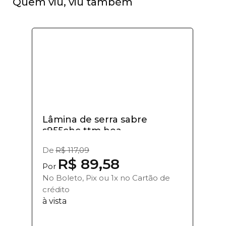
Quem viu, viu também
Lâmina de serra sabre
s955chc ttm hea...
De
R$ 117,09
R$ 89,58
Por
No Boleto, Pix ou 1x no Cartão de
crédito
à vista