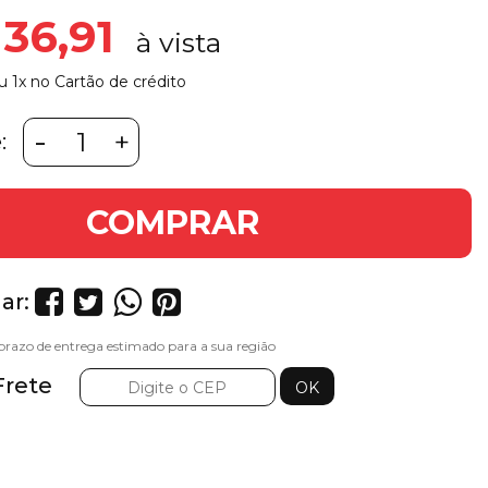
 36,91
u 1x no Cartão de crédito
-
+
:
COMPRAR
ar:
Frete