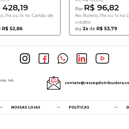
 428,19
R$ 96,82
Por
o, Pix ou 1x no Cartão de
No Boleto, Pix ou 1x no 
crédito
e
R$ 52,86
ou
2x
de
R$ 53,79
nda, 146,
contato@ressegdistribuidora.c
NOSSAS LOJAS
POLÍTICAS
D