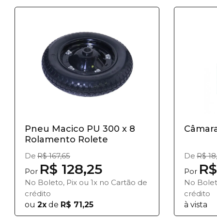
Pneu Macico PU 300 x 8
Câmara 
Rolamento Rolete
De
R$ 167,65
De
R$ 18
R$ 128,25
R$
Por
Por
No Boleto, Pix ou 1x no Cartão de
No Bolet
crédito
crédito
ou
2x
de
R$ 71,25
à vista