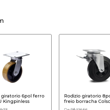
m
 giratorio 6pol ferro
Rodizio giratorio 8
 Kingpinless
freio borracha Cols
9,73
De
R$ 126,56