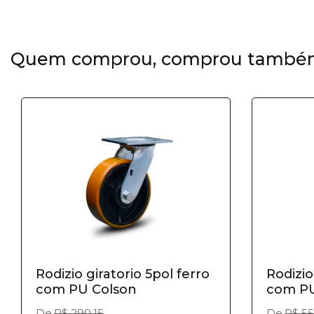
Quem comprou, comprou també
Rodizio giratorio 5pol ferro
Rodizio
com PU Colson
com PU
De
R$ 290,15
De
R$ 55