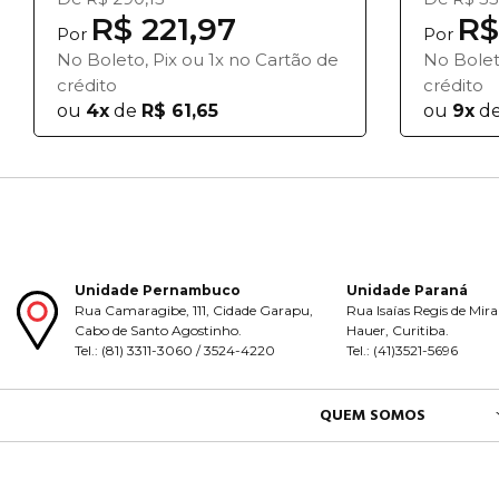
R$ 221,97
R$
Por
Por
No Boleto, Pix ou 1x no Cartão de
No Bolet
crédito
crédito
ou
4x
de
R$ 61,65
ou
9x
d
Unidade Pernambuco
Unidade Paraná
Rua Camaragibe, 111, Cidade Garapu,
Rua Isaías Regis de Mira
Cabo de Santo Agostinho.
Hauer, Curitiba.
Tel.: (81) 3311-3060 / 3524-4220
Tel.: (41)3521-5696
QUEM SOMOS