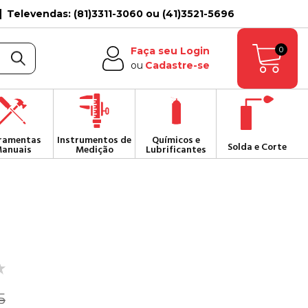
Televendas: (81)3311-3060 ou (41)3521-5696
0
Faça seu Login
ou
Cadastre-se
ramentas
Instrumentos de
Químicos e
Solda e Corte
anuais
Medição
Lubrificantes
5