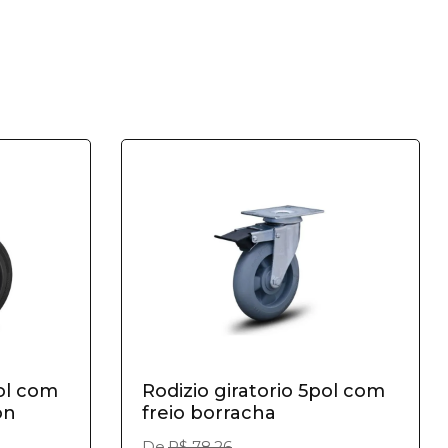
pol com
Rodizio giratorio 5pol com
on
freio borracha
De
R$ 78,26