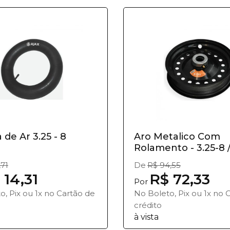
de Ar 3.25 - 8
Aro Metalico Com
Rolamento - 3.25-8 /
,71
De
R$ 94,55
 14,31
R$ 72,33
Por
o, Pix ou 1x no Cartão de
No Boleto, Pix ou 1x no 
crédito
à vista