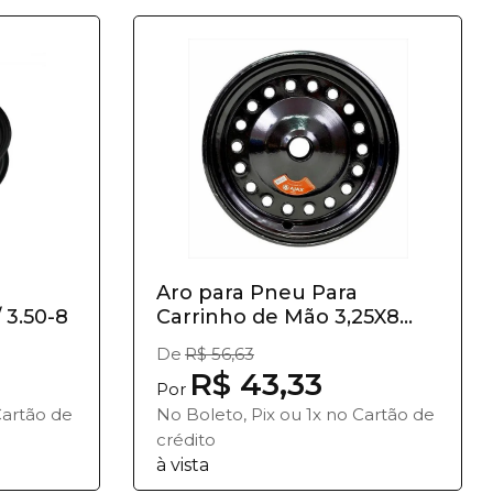
Aro para Pneu Para
 3.50-8
Carrinho de Mão 3,25X8
FURO 1
De
R$ 56,63
R$ 43,33
Por
Cartão de
No Boleto, Pix ou 1x no Cartão de
crédito
à vista