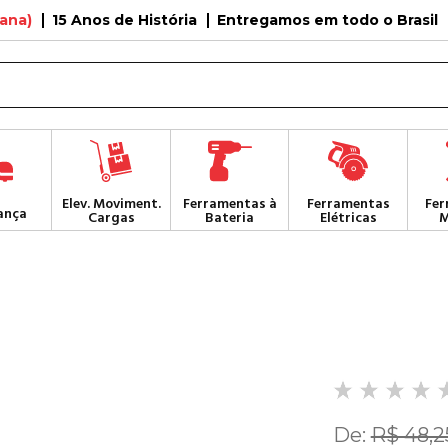
tana)
15 Anos de História
Entregamos em todo o Brasil
Elev. Moviment.
Ferramentas à
Ferramentas
Fer
ança
Cargas
Bateria
Elétricas
M
De:
R$ 48,2