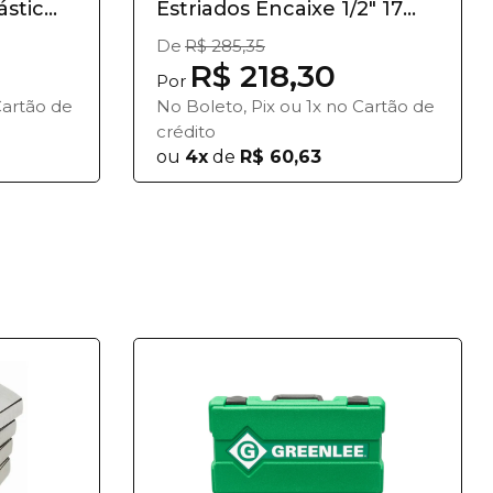
tic...
Estriados Encaixe 1/2" 17
Peça...
De
R$ 285,35
R$ 218,30
Por
Cartão de
No Boleto, Pix ou 1x no Cartão de
crédito
ou
4x
de
R$ 60,63