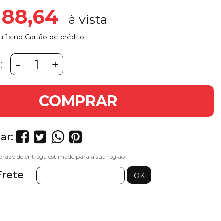
 88,64
u 1x no Cartão de crédito
-
+
:
COMPRAR
ar:
Frete