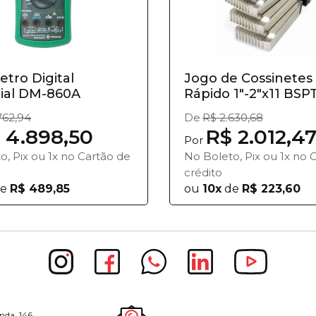
tro Digital
Jogo de Cossinetes
rial DM-860A
Rápido 1"-2"x11 BSPT 
762,94
De
R$ 2.630,68
 4.898,50
R$ 2.012,4
Por
o, Pix ou 1x no Cartão de
No Boleto, Pix ou 1x no 
crédito
e
R$ 489,85
ou
10x
de
R$ 223,60
nda, 146,