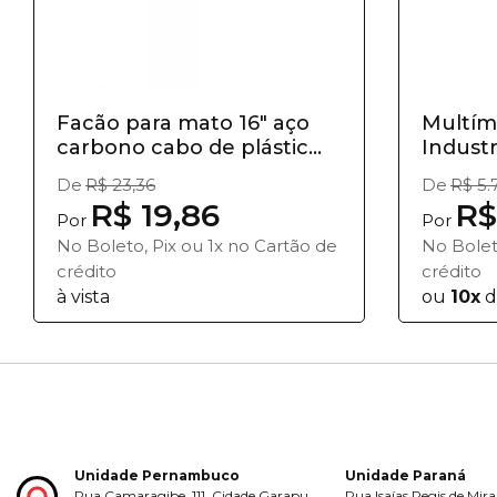
Facão para mato 16" aço
Multíme
carbono cabo de plástic...
Indust
De
R$ 23,36
De
R$ 5.
R$ 19,86
R$
Por
Por
No Boleto, Pix ou 1x no Cartão de
No Bolet
crédito
crédito
à vista
ou
10x
d
Unidade Pernambuco
Unidade Paraná
Rua Camaragibe, 111, Cidade Garapu,
Rua Isaías Regis de Mira