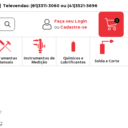
Televendas: (81)3311-3060 ou (41)3521-5696
0
Faça seu Login
ou
Cadastre-se
ramentas
Instrumentos de
Químicos e
Solda e Corte
anuais
Medição
Lubrificantes
7