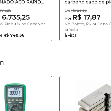
NADO AÇO RÁPIDO
carbono cabo de plás
804,25
De
R$ 23,36
 6.735,25
R$ 17,87
Por
o, Pix ou 1x no Cartão de
No Boleto, Pix ou 1x no 
crédito
e
R$ 748,36
à vista
m