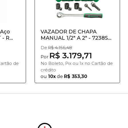
 Aço
VAZADOR DE CHAPA
- R...
MANUAL 1/2" A 2" - 7238SB
- GR...
De
R$ 4.156,48
7
R$ 3.179,71
Por
Cartão de
No Boleto, Pix ou 1x no Cartão de
crédito
ou
10x
de
R$ 353,30