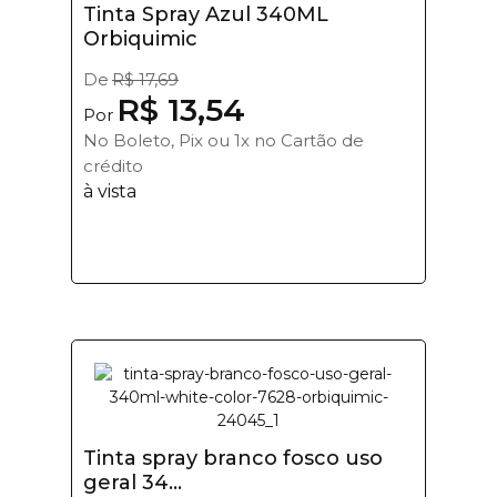
Tinta Spray Azul 340ML
Orbiquimic
De
R$ 17,69
R$ 13,54
Por
No Boleto, Pix ou 1x no Cartão de
crédito
à vista
Tinta spray branco fosco uso
geral 34...