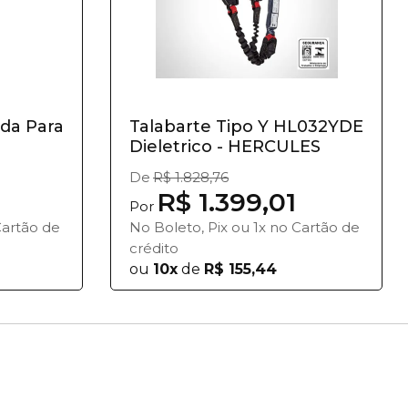
ida Para
Talabarte Tipo Y HL032YDE
Dieletrico - HERCULES
De
R$ 1.828,76
R$ 1.399,01
Por
Cartão de
No Boleto, Pix ou 1x no Cartão de
crédito
ou
10x
de
R$ 155,44