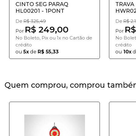
CINTO SEG PARAQ
TRAVA
HL00201 - 1PONT
De
R$ 325,49
De
R$ 2.
R$ 249,00
R$
Por
Por
No Boleto, Pix ou 1x no Cartão de
No Bolet
crédito
crédito
ou
5x
de
R$ 55,33
ou
10x
d
Quem comprou, comprou també