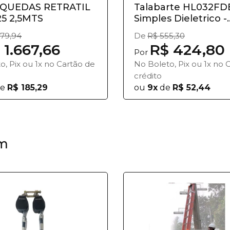
 QUEDAS RETRATIL
Talabarte HL032FD
HWR025 2,5MTS
Simples Dieletrico -
HERCULES
179,94
De
R$ 555,30
 1.667,66
R$ 424,80
Por
o, Pix ou 1x no Cartão de
No Boleto, Pix ou 1x no 
crédito
e
R$ 185,29
ou
9x
de
R$ 52,44
m