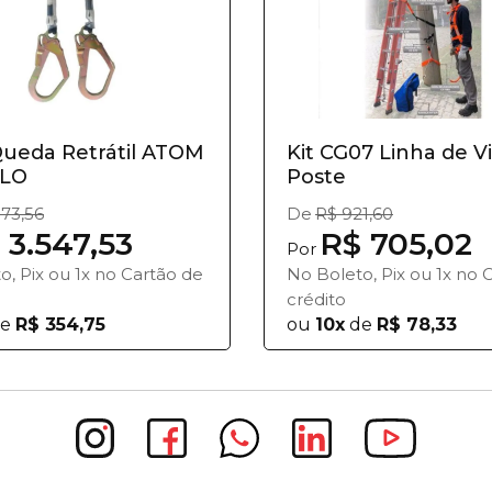
Queda Retrátil ATOM
Kit CG07 Linha de V
PLO
Poste
173,56
De
R$ 921,60
 3.547,53
R$ 705,02
Por
o, Pix ou 1x no Cartão de
No Boleto, Pix ou 1x no 
crédito
e
R$ 354,75
ou
10x
de
R$ 78,33