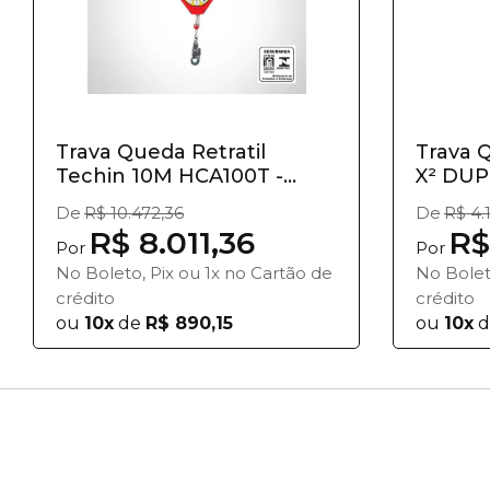
Trava Queda Retratil
Trava 
Techin 10M HCA100T -
X² DU
Hercules
De
R$ 10.472,36
De
R$ 4.
R$ 8.011,36
R$
Por
Por
No Boleto, Pix ou 1x no Cartão de
No Bolet
crédito
crédito
ou
10x
de
R$ 890,15
ou
10x
d