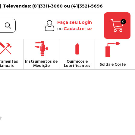
Televendas: (81)3311-3060 ou (41)3521-5696
0
Faça seu Login
ou
Cadastre-se
ramentas
Instrumentos de
Químicos e
Solda e Corte
anuais
Medição
Lubrificantes