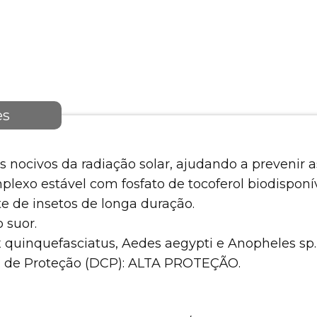
es
os nocivos da radiação solar, ajudando a prevenir 
exo estável com fosfato de tocoferol biodisponív
e de insetos de longa duração.
 suor.
x quinquefasciatus, Aedes aegypti e Anopheles sp.
ia de Proteção (DCP): ALTA PROTEÇÃO.