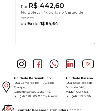
R$ 442,60
Por
No Boleto, Pix ou 1x no Cartão de
crédito
ou
9x
de
R$ 54,64
Unidade Pernambuco
Unidade Paraná
Rua Camaragibe, 111, Cidade
Rua Isaías Regis de
Garapu,
Miranda, 146,
Cabo de Santo Agostinho.
Hauer, Curitiba.
Tel.: (81) 3311-3060 / 3524-4220
Tel.: (41)3521-5696
contato@ressegdistribuidora.com.br