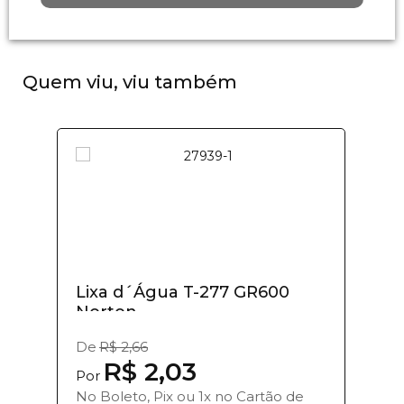
Quem viu, viu também
Lixa d´Água T-277 GR600
Norton
De
R$ 2,66
R$ 2,03
Por
No Boleto, Pix ou 1x no Cartão de