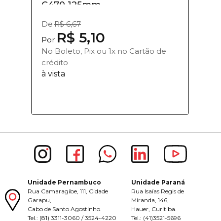
C470 125mm...
De
R$ 6,67
R$ 5,10
Por
No Boleto, Pix ou 1x no Cartão de
crédito
à vista
Unidade Pernambuco
Unidade Paraná
Rua Camaragibe, 111, Cidade
Rua Isaías Regis de
Garapu,
Miranda, 146,
Cabo de Santo Agostinho.
Hauer, Curitiba.
Tel.: (81) 3311-3060 / 3524-4220
Tel.: (41)3521-5696