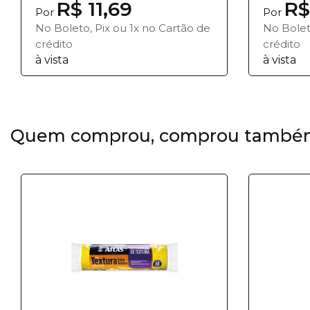
R$ 11,69
R$
Por
Por
No Boleto, Pix ou 1x no Cartão de
No Bolet
crédito
crédito
à vista
à vista
Quem comprou, comprou també