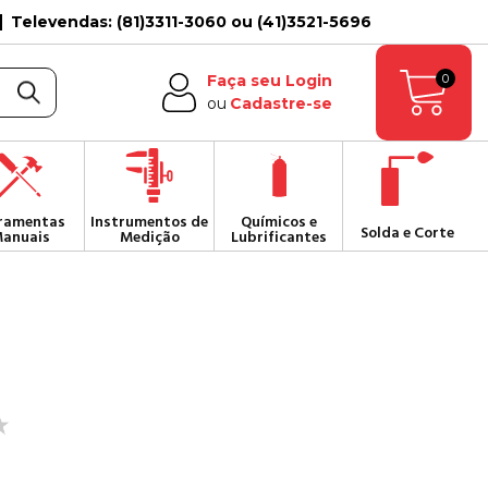
Televendas: (81)3311-3060 ou (41)3521-5696
0
Faça seu Login
ou
Cadastre-se
ramentas
Instrumentos de
Químicos e
Solda e Corte
anuais
Medição
Lubrificantes