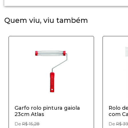
Quem viu, viu também
Garfo rolo pintura gaiola
Rolo d
23cm Atlas
com C
De
R$ 15,28
De
R$ 39