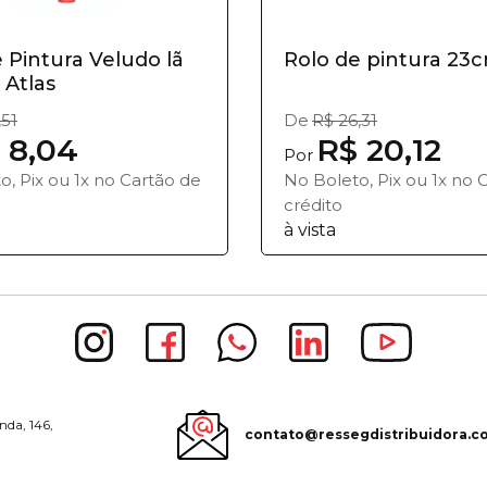
 Pintura Veludo lã
Rolo de pintura 23c
 Atlas
,51
De
R$ 26,31
 8,04
R$ 20,12
Por
o, Pix ou 1x no Cartão de
No Boleto, Pix ou 1x no 
crédito
à vista
nda, 146,
contato@ressegdistribuidora.c