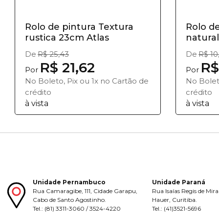
Rolo de pintura Textura
Rolo de
rustica 23cm Atlas
natural
De
R$ 25,43
De
R$ 10
R$ 21,62
R$
Por
Por
No Boleto, Pix ou 1x no Cartão de
No Bolet
crédito
crédito
à vista
à vista
Unidade Pernambuco
Unidade Paraná
Rua Camaragibe, 111, Cidade Garapu,
Rua Isaías Regis de Mira
Cabo de Santo Agostinho.
Hauer, Curitiba.
Tel.: (81) 3311-3060 / 3524-4220
Tel.: (41)3521-5696