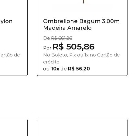
Nylon
Ombrellone Bagum 3,00m
Madeira Amarelo
De
R$ 661,26
R$ 505,86
Por
Cartão de
No Boleto, Pix ou 1x no Cartão de
crédito
ou
10x
de
R$ 56,20