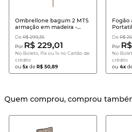
Ombrellone bagum 2 MTS
Fogão 
armação em madeira -
Portat
Belfix
Aço...
De
R$ 299,35
De
R$ 26
R$ 229,01
R$
Por
Por
No Boleto, Pix ou 1x no Cartão de
No Bolet
crédito
crédito
ou
5x
de
R$ 50,89
ou
4x
d
Quem comprou, comprou també