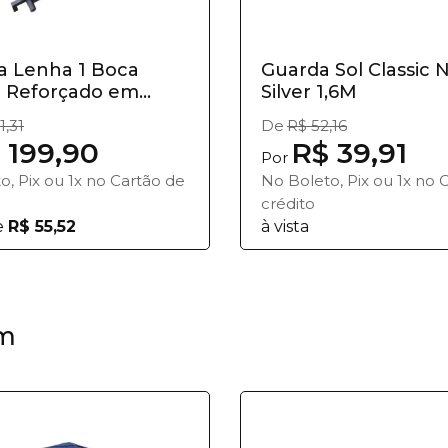
a Lenha 1 Boca
Guarda Sol Classic 
il Reforçado em
Silver 1,6M
1,31
De
R$ 52,16
 199,90
R$ 39,91
Por
o, Pix ou 1x no Cartão de
No Boleto, Pix ou 1x no 
crédito
e
R$ 55,52
à vista
m