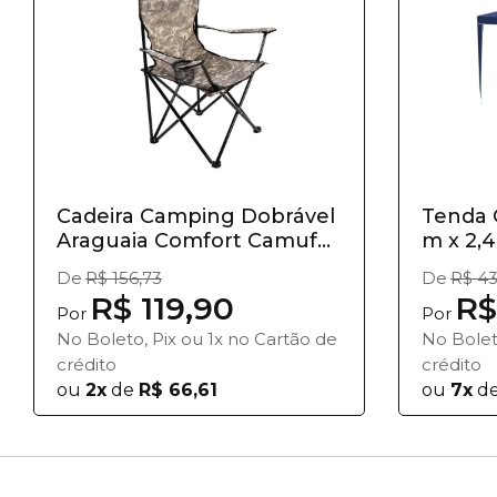
Cadeira Camping Dobrável
Tenda 
Araguaia Comfort Camuf...
m x 2,4
De
R$ 156,73
De
R$ 43
R$ 119,90
R$
Por
Por
No Boleto, Pix ou 1x no Cartão de
No Bolet
crédito
crédito
ou
2x
de
R$ 66,61
ou
7x
d