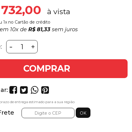
 732,00
u 1x no Cartão de crédito
3 em
10x
de
R$ 81,33
sem juros
-
+
:
COMPRAR
ar:
Frete