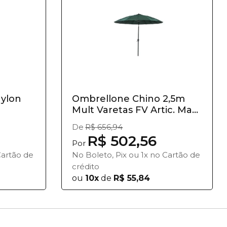
Nylon
Ombrellone Chino 2,5m
Mult Varetas FV Artic. Ma...
De
R$ 656,94
R$ 502,56
Por
Cartão de
No Boleto, Pix ou 1x no Cartão de
crédito
ou
10x
de
R$ 55,84