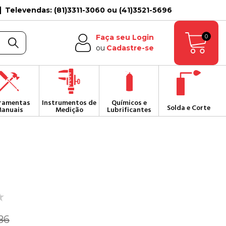
Televendas: (81)3311-3060 ou (41)3521-5696
0
Faça seu Login
ou
Cadastre-se
ramentas
Instrumentos de
Químicos e
Solda e Corte
anuais
Medição
Lubrificantes
86