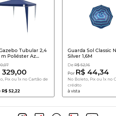
Gazebo Tubular 2,4
Guarda Sol Classic 
 m Poliéster Az...
Silver 1,6M
0,07
De
R$ 52,16
 329,00
R$ 44,34
Por
o, Pix ou 1x no Cartão de
No Boleto, Pix ou 1x no 
crédito
e
R$ 52,22
à vista