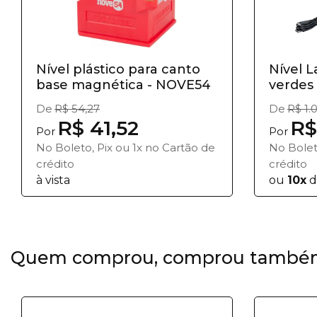
Nível plástico para canto
Nível L
base magnética - NOVE54
verdes 
De
R$ 54,27
De
R$ 1.
R$ 41,52
R$
Por
Por
No Boleto, Pix ou 1x no Cartão de
No Bolet
crédito
crédito
à vista
ou
10x
d
Quem comprou, comprou també