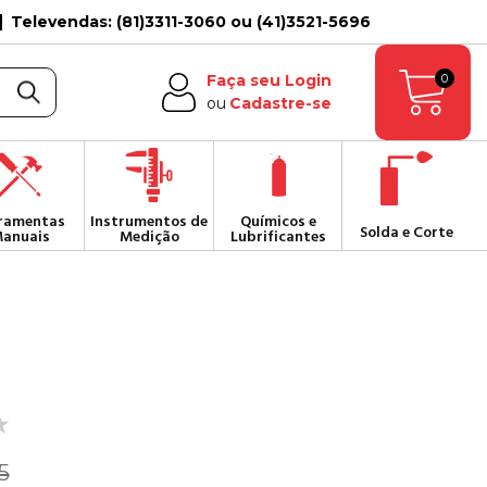
Televendas: (81)3311-3060 ou (41)3521-5696
0
Faça seu Login
ou
Cadastre-se
ramentas
Instrumentos de
Químicos e
Solda e Corte
anuais
Medição
Lubrificantes
5