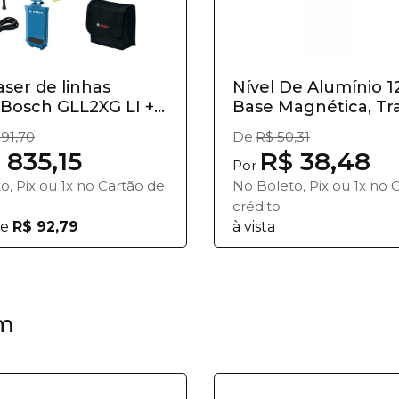
aser de linhas
Nível De Alumínio 1
Bosch GLL2XG LI +...
Base Magnética, Tra
091,70
De
R$ 50,31
 835,15
R$ 38,48
Por
o, Pix ou 1x no Cartão de
No Boleto, Pix ou 1x no 
crédito
e
R$ 92,79
à vista
m