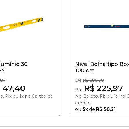
lumínio 36"
Nível Bolha tipo Bo
EY
100 cm
,97
De
R$ 295,39
 47,40
R$ 225,97
Por
o, Pix ou 1x no Cartão de
No Boleto, Pix ou 1x no 
crédito
ou
5x
de
R$ 50,21