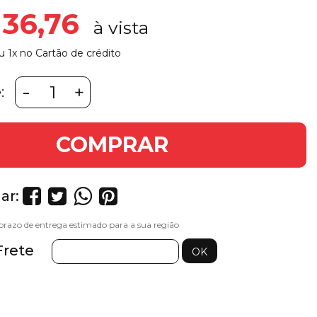
 36,76
u 1x no Cartão de crédito
-
+
:
COMPRAR
ar:
Frete