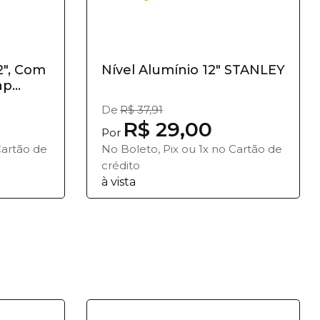
2", Com
Nível Alumínio 12" STANLEY
p...
De
R$ 37,91
R$ 29,00
Por
Cartão de
No Boleto, Pix ou 1x no Cartão de
crédito
à vista