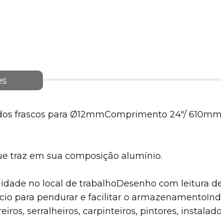
es
o dos frascos para Ø12mmComprimento 24"/ 610m
e traz em sua composição alumínio.
lidade no local de trabalhoDesenho com leitura de
ício para pendurar e facilitar o armazenamentoIn
eiros, serralheiros, carpinteiros, pintores, instala