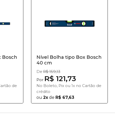
x Bosch
Nível Bolha tipo Box Bosch
40 cm
De
R$ 159,13
R$ 121,73
Por
Cartão de
No Boleto, Pix ou 1x no Cartão de
crédito
ou
2x
de
R$ 67,63