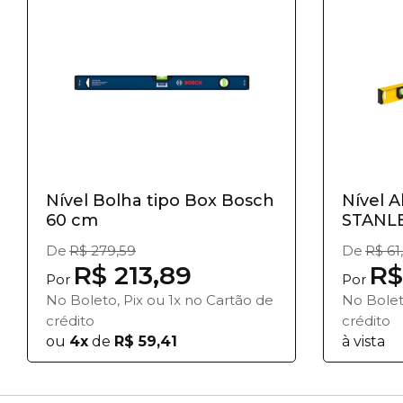
Nível Bolha tipo Box Bosch
Nível A
60 cm
STANL
De
R$ 279,59
De
R$ 61
R$ 213,89
R$
Por
Por
No Boleto, Pix ou 1x no Cartão de
No Bolet
crédito
crédito
ou
4x
de
R$ 59,41
à vista