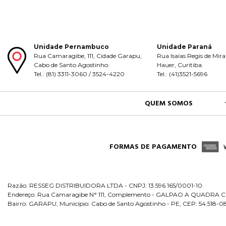
Unidade Pernambuco
Unidade Paraná
Rua Camaragibe, 111, Cidade Garapu,
Rua Isaías Regis de Mira
Cabo de Santo Agostinho.
Hauer, Curitiba.
Tel.: (81) 3311-3060 / 3524-4220
Tel.: (41)3521-5696
QUEM SOMOS
FORMAS DE PAGAMENTO
Razão: RESSEG DISTRIBUIDORA LTDA - CNPJ: 13.596.165/0001-10
Endereço: Rua Camaragibe N° 111, Complemento - GALPAO A QUADRA C
Bairro: GARAPU, Município: Cabo de Santo Agostinho - PE, CEP: 54.518-0