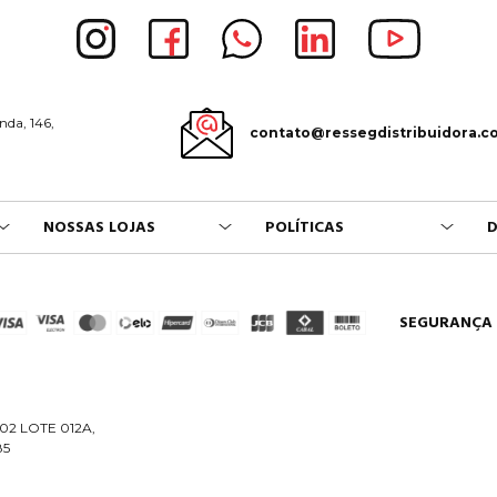
nda, 146,
contato@ressegdistribuidora.c
NOSSAS LOJAS
POLÍTICAS
D
SEGURANÇA
02 LOTE 012A,
85