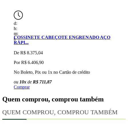
d:
d
h:
h
m:
m
COSSINETE CABEÇOTE ENGRENADO AÇO
C
s
s
RÁPI...
De
R$ 8.375,04
Por
R$ 6.406,90
No Boleto, Pix ou 1x no Cartão de crédito
N
ou
10x
de
R$ 711,87
Comprar
C
Quem comprou, comprou também
QUEM COMPROU, COMPROU TAMBÉM