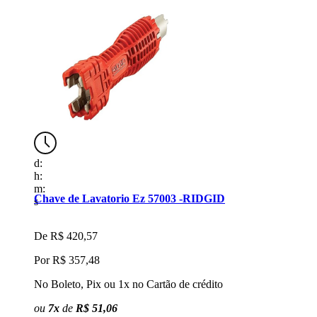
d:
d
h:
h
m:
m
Chave de Lavatorio Ez 57003 -RIDGID
K
s
s
De
R$ 420,57
Por
R$ 357,48
No Boleto, Pix ou 1x no Cartão de crédito
N
ou
7x
de
R$ 51,06