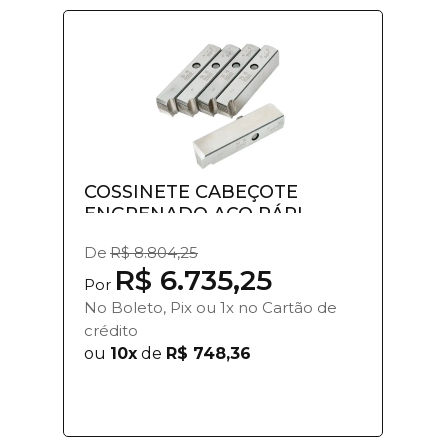
COSSINETE CABEÇOTE
ENGRENADO AÇO RÁPI...
De
R$ 8.804,25
R$ 6.735,25
Por
No Boleto, Pix ou 1x no Cartão de
crédito
ou
10x
de
R$ 748,36