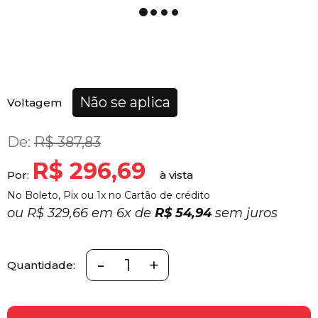
Não se aplica
Voltagem
De:
R$ 387,83
R$ 296,69
Por:
No Boleto, Pix ou 1x no Cartão de crédito
ou
R$ 329,66 em
6x
de
R$ 54,94
sem juros
-
+
Quantidade: