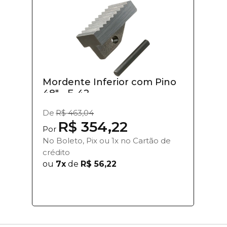
Mordente Inferior com Pino
48" - E-42...
De
R$ 463,04
R$ 354,22
Por
No Boleto, Pix ou 1x no Cartão de
crédito
ou
7x
de
R$ 56,22