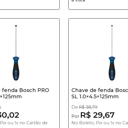
 fenda Bosch PRO
Chave de fenda Bos
.5×125mm
SL 1.0×4.5×125mm
5
De
R$ 38,79
30,02
R$ 29,67
Por
Pix ou 1x no Cartão de
No Boleto, Pix ou 1x no C