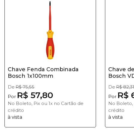
Chave Fenda Combinada
Chave d
Bosch 1x100mm
Bosch VD
De
R$ 75,55
De
R$ 82,3
R$ 57,80
R$ 
Por
Por
No Boleto, Pix ou 1x no Cartão de
No Boleto, 
crédito
crédito
à vista
à vista