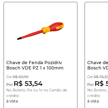
Chave de Fenda Pozidriv
Chave de
Bosch VDE PZ 1 x 100mm
Bosch V
De
R$ 69,99
De
R$ 76,3
R$ 53,54
R$ 
Por
Por
No Boleto, Pix ou 1x no Cartão de
No Boleto, 
crédito
crédito
à vista
à vista