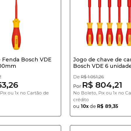
e Fenda Bosch VDE
Jogo de chave de c
 100mm
Bosch VDE 6 unidad
2
De
R$ 1.051,26
53,26
R$ 804,21
Por
Pix ou 1x no Cartão de
No Boleto, Pix ou 1x no C
crédito
ou
10x
de
R$ 89,35