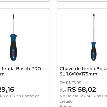
 fenda Bosch PRO
Chave de fenda Bos
mm
SL 1.6×10×175mm
2
De
R$ 75,85
29,16
R$ 58,02
Por
Pix ou 1x no Cartão de
No Boleto, Pix ou 1x no C
crédito
à vista