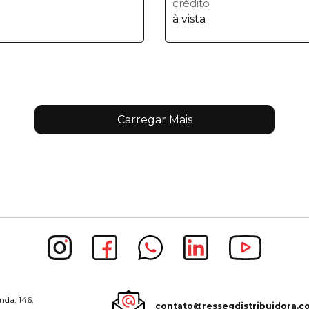
crédito
à vista
Carregar Mais
nda, 146,
contato@ressegdistribuidora.c