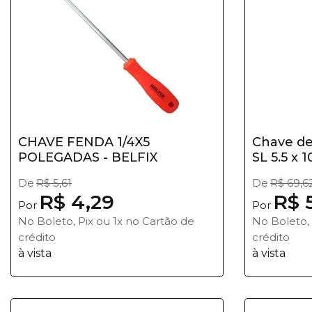
CHAVE FENDA 1/4X5
Chave d
POLEGADAS - BELFIX
SL 5.5 x
De
R$ 5,61
De
R$ 69,6
R$ 4,29
R$ 
Por
Por
No Boleto, Pix ou 1x no Cartão de
No Boleto, 
crédito
crédito
à vista
à vista