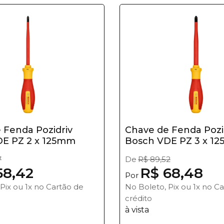
 Fenda Pozidriv
Chave de Fenda Pozi
DE PZ 2 x 125mm
Bosch VDE PZ 3 x 1
7
De
R$ 89,52
58,42
R$ 68,48
Por
Pix ou 1x no Cartão de
No Boleto, Pix ou 1x no C
crédito
à vista