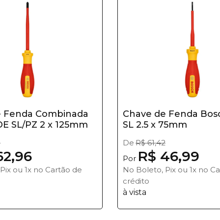
e Fenda Combinada
Chave de Fenda Bos
E SL/PZ 2 x 125mm
SL 2.5 x 75mm
1
De
R$ 61,42
62,96
R$ 46,99
Por
Pix ou 1x no Cartão de
No Boleto, Pix ou 1x no C
crédito
à vista