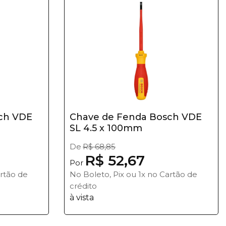
ch VDE
Chave de Fenda Bosch VDE
SL 4.5 x 100mm
De
R$ 68,85
R$ 52,67
Por
artão de
No Boleto, Pix ou 1x no Cartão de
crédito
à vista