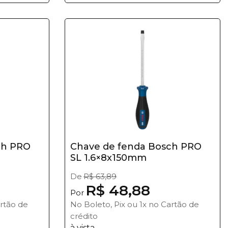
ch PRO
Chave de fenda Bosch PRO
SL 1.6×8x150mm
De
R$ 63,89
R$ 48,88
Por
artão de
No Boleto, Pix ou 1x no Cartão de
crédito
à vista