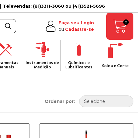
Televendas: (81)3311-3060 ou (41)3521-5696
0
Faça seu Login
ou
Cadastre-se
ramentas
Instrumentos de
Químicos e
Solda e Corte
anuais
Medição
Lubrificantes
Ordenar por: