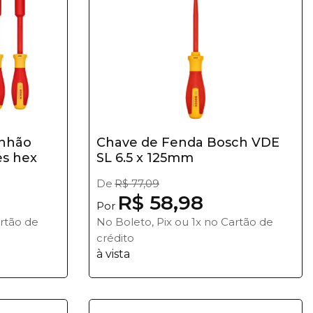
anhão
Chave de Fenda Bosch VDE
es hex
SL 6.5 x 125mm
De
R$ 77,09
R$ 58,98
Por
artão de
No Boleto, Pix ou 1x no Cartão de
crédito
à vista