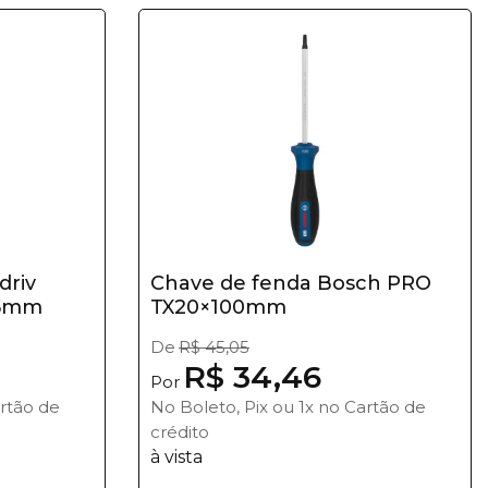
driv
Chave de fenda Bosch PRO
25mm
TX20×100mm
De
R$ 45,05
R$ 34,46
Por
artão de
No Boleto, Pix ou 1x no Cartão de
crédito
à vista