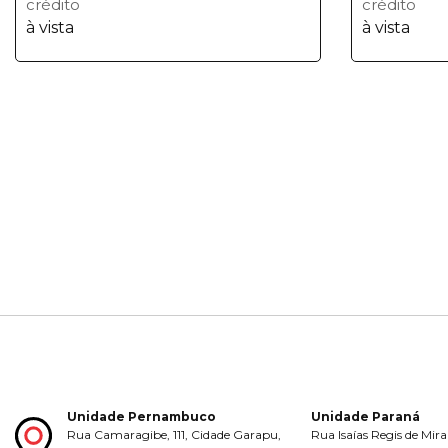
crédito
crédito
à vista
à vista
Unidade Pernambuco
Unidade Paraná
Rua Camaragibe, 111, Cidade Garapu,
Rua Isaías Regis de Mira