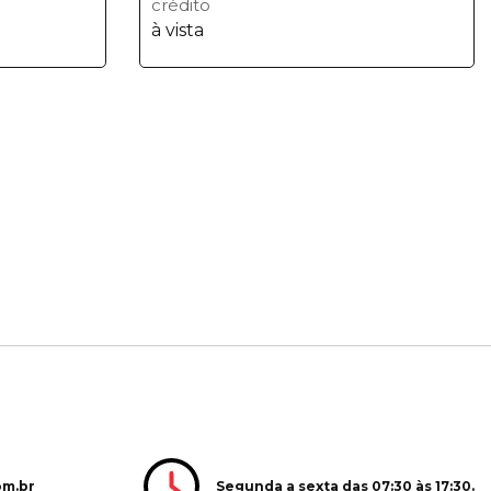
crédito
à vista
Segunda a sexta das 07:30 às 17:30.
om.br