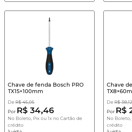
Chave de fenda Bosch PRO
Chave de
TX15×100mm
TX8×60
De
R$ 45,05
De
R$ 38,1
R$ 34,46
R$ 
Por
Por
No Boleto, Pix ou 1x no Cartão de
No Boleto, 
crédito
crédito
à vista
à vista