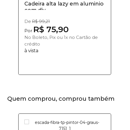
Cadeira alta lazy em aluminio
com div...
De
R$ 99,21
R$ 75,90
Por
No Boleto, Pix ou 1x no Cartão de
crédito
à vista
Quem comprou, comprou também