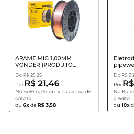
ARAME MIG 1,00MM
Eletro
VONDER (PRODUTO
pipewel
VENDIDO C/ 15 KG)
De
R$ 25,25
De
R$ 3.
R$ 21,46
R$
Por
Por
No Boleto, Pix ou 1x no Cartão de
No Bolet
crédito
crédito
ou
6x
de
R$ 3,58
ou
10x
d