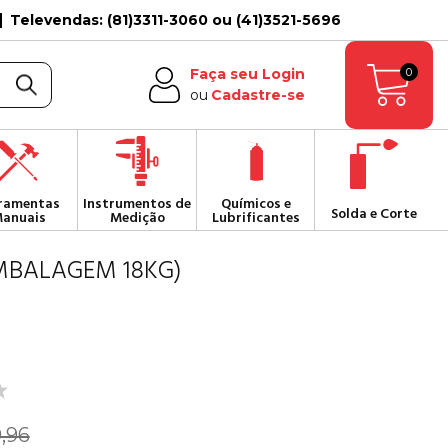
Televendas: (81)3311-3060 ou (41)3521-5696
0
Faça seu Login
ou
Cadastre-se
ramentas
Instrumentos de
Químicos e
Solda e Corte
anuais
Medição
Lubrificantes
MBALAGEM 18KG)
9,96