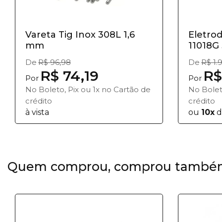
Vareta Tig Inox 308L 1,6
Eletrod
mm
11018G 
De
R$ 96,98
De
R$ 1.
R$ 74,19
R$
Por
Por
No Boleto, Pix ou 1x no Cartão de
No Bolet
crédito
crédito
à vista
ou
10x
d
Quem comprou, comprou també