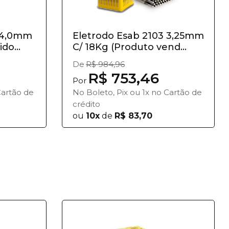
3 4,0mm
Eletrodo Esab 2103 3,25mm
do...
C/ 18Kg (Produto vend...
De
R$ 984,96
R$ 753,46
Por
Cartão de
No Boleto, Pix ou 1x no Cartão de
crédito
ou
10x
de
R$ 83,70