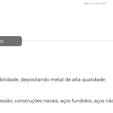
Não sei meu CEP
es
ilidade, depositando metal de alta qualidade;
pressão, construções navais, aços fundidos, aços n