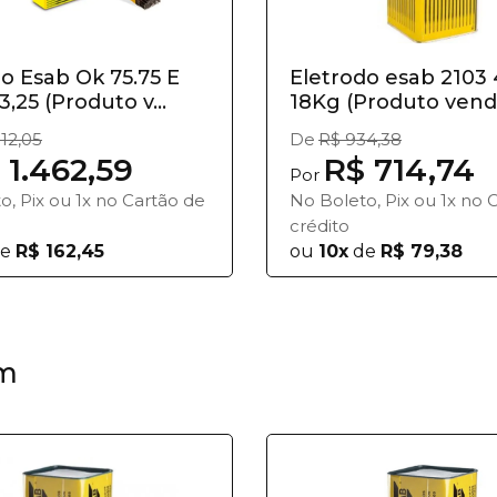
o Esab Ok 75.75 E
Eletrodo esab 210
3,25 (Produto v...
18Kg (Produto vendi
912,05
De
R$ 934,38
 1.462,59
R$ 714,74
Por
o, Pix ou 1x no Cartão de
No Boleto, Pix ou 1x no 
crédito
e
R$ 162,45
ou
10x
de
R$ 79,38
m