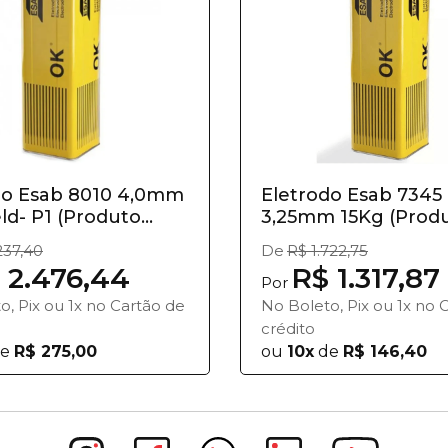
do Esab 8010 4,0mm
Eletrodo Esab 7345
d- P1 (Produto...
3,25mm 15Kg (Prod
vendido...
237,40
De
R$ 1.722,75
 2.476,44
R$ 1.317,87
Por
o, Pix ou 1x no Cartão de
No Boleto, Pix ou 1x no 
crédito
e
R$ 275,00
ou
10x
de
R$ 146,40