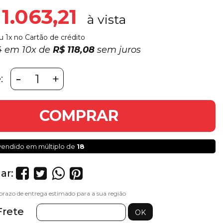
1.063,21
u 1x no Cartão de crédito
34 em
10x
de
R$ 118,08
sem juros
-
+
:
COMPRAR
vendido em múltiplo de
18
ar:
Frete