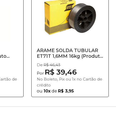
ARAME SOLDA TUBULAR
uto
ET71T 1,6MM 16kg (Produto
v...
De
R$ 46,43
R$ 39,46
Por
Cartão de
No Boleto, Pix ou 1x no Cartão de
crédito
ou
10x
de
R$ 3,95