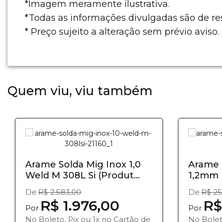
*Imagem meramente ilustrativa.
*Todas as informações divulgadas são de r
* Preço sujeito a alteração sem prévio aviso.
Quem viu, viu também
Arame Solda Mig Inox 1,0
Arame 
Weld M 308L Si (Produt...
1,2mm 
(Produt
De
R$ 2.583,00
De
R$ 25
R$ 1.976,00
R$
Por
Por
No Boleto, Pix ou 1x no Cartão de
No Bolet