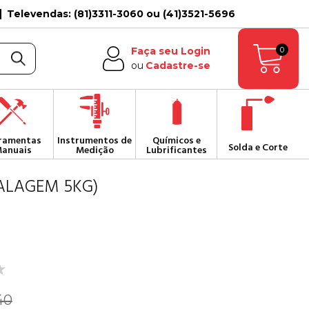
Televendas: (81)3311-3060 ou (41)3521-5696
0
Faça seu Login
ou
Cadastre-se
ramentas
Instrumentos de
Químicos e
Solda e Corte
anuais
Medição
Lubrificantes
ALAGEM 5KG)
40