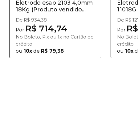
Eletrodo esab 2103 4,0mm
Eletrod
18Kg (Produto vendido...
11018G 
De
R$ 934,38
De
R$ 12
R$ 714,74
R$
Por
Por
No Boleto, Pix ou 1x no Cartão de
No Bolet
crédito
crédito
ou
10x
de
R$ 79,38
ou
10x
d