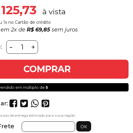
 125,73
u 1x no Cartão de crédito
0 em
2x
de
R$ 69,85
sem juros
-
+
:
COMPRAR
vendido em múltiplo de
5
ar:
Frete