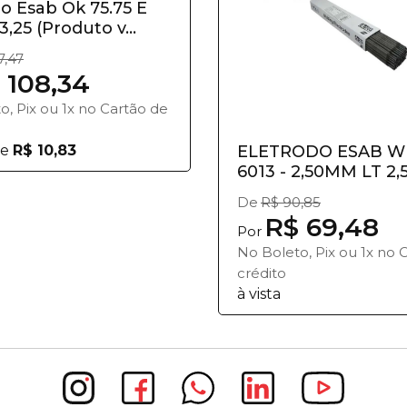
o Esab Ok 75.75 E
3,25 (Produto v...
7,47
 108,34
o, Pix ou 1x no Cartão de
e
R$ 10,83
ELETRODO ESAB W
6013 - 2,50MM LT 2,
(Prod...
De
R$ 90,85
R$ 69,48
Por
No Boleto, Pix ou 1x no 
crédito
à vista