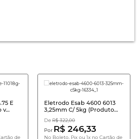
.75 E
Eletrodo Esab 4600 6013
v...
3,25mm C/ 5kg (Produto...
De
R$ 322,00
9
R$ 246,33
Por
Cartão de
No Boleto, Pix ou 1x no Cartão de