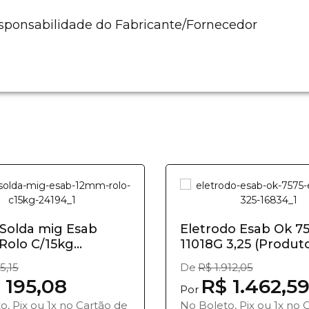
esponsabilidade do Fabricante/Fornecedor
Solda mig Esab
Eletrodo Esab Ok 75
Rolo C/15kg
11018G 3,25 (Produto 
o...
5,15
De
R$ 1.912,05
 195,08
R$ 1.462,5
Por
o, Pix ou 1x no Cartão de
No Boleto, Pix ou 1x no 