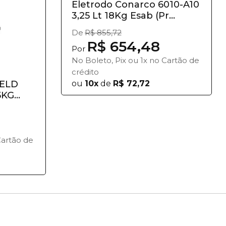
Eletrodo Conarco 6010-A10
3,25 Lt 18Kg Esab (Pr...
De
R$ 855,72
R$ 654,48
Por
No Boleto, Pix ou 1x no Cartão de
crédito
ELD
ou
10x
de
R$ 72,72
5KG
Cartão de