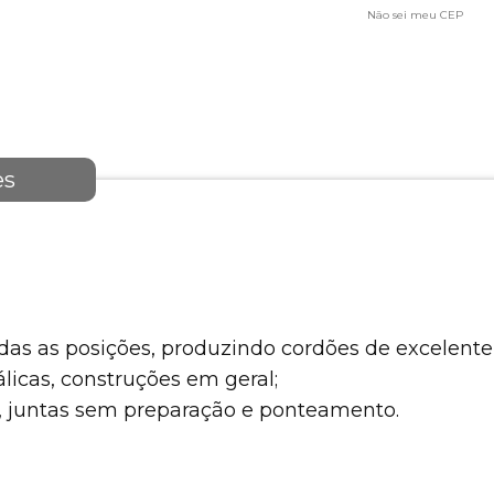
Não sei meu CEP
es
odas as posições, produzindo cordões de excelent
licas, construções em geral;
juntas sem preparação e ponteamento.