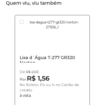
Quem viu, viu também
Lixa d´Água T-277 GR320
Norton
De
R$ 2,03
R$ 1,56
Por
No Boleto, Pix ou 1x no Cartão de
crédito
à vista