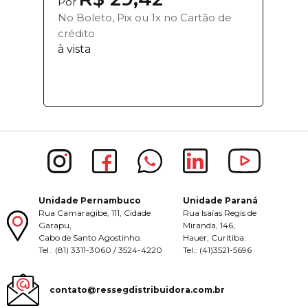
Por
No Boleto, Pix ou 1x no Cartão de
crédito
à vista
Unidade Pernambuco
Unidade Paraná
Rua Camaragibe, 111, Cidade
Rua Isaías Regis de
Garapu,
Miranda, 146,
Cabo de Santo Agostinho.
Hauer, Curitiba.
Tel.: (81) 3311-3060 / 3524-4220
Tel.: (41)3521-5696
contato@ressegdistribuidora.com.br