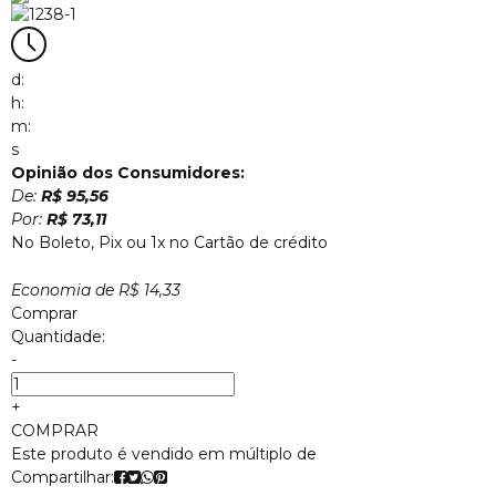
d:
h:
m:
s
Opinião dos Consumidores:
De:
R$ 95,56
Por:
R$ 73,11
No Boleto, Pix ou 1x no Cartão de crédito
Economia de
R$ 14,33
Comprar
Quantidade:
-
+
COMPRAR
Este produto é vendido em múltiplo de
Compartilhar: