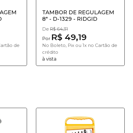
LAGEM
TAMBOR DE REGULAGEM
D
8" - D-1329 - RIDGID
De
R$ 64,31
R$ 49,19
Por
Cartão de
No Boleto, Pix ou 1x no Cartão de
crédito
à vista