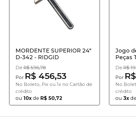
MORDENTE SUPERIOR 24"
Jogo d
D-342 - RIDGID
Peças 
De
R$ 596,78
De
R$ 19
R$ 456,53
R$
Por
Por
No Boleto, Pix ou 1x no Cartão de
No Bolet
crédito
crédito
ou
10x
de
R$ 50,72
ou
3x
d