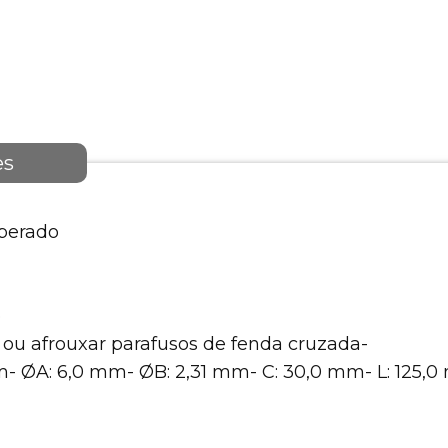
es
perado
o
r ou afrouxar parafusos de fenda cruzada-
 ØA: 6,0 mm- ØB: 2,31 mm- C: 30,0 mm- L: 125,0