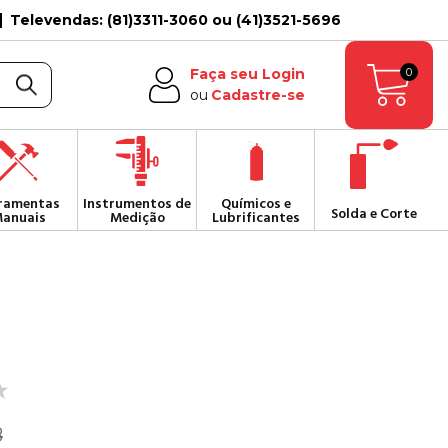
Televendas: (81)3311-3060 ou (41)3521-5696
0
Faça seu Login
ou
Cadastre-se
ramentas
Instrumentos de
Químicos e
Solda e Corte
anuais
Medição
Lubrificantes
8