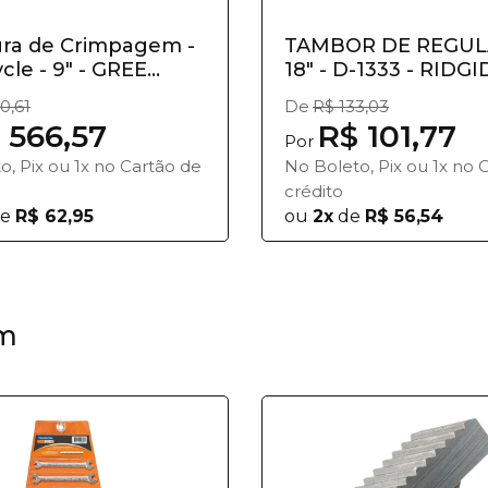
ura de Crimpagem -
TAMBOR DE REGU
cle - 9" - GREE...
18" - D-1333 - RIDGI
0,61
De
R$ 133,03
 566,57
R$ 101,77
Por
o, Pix ou 1x no Cartão de
No Boleto, Pix ou 1x no 
crédito
e
R$ 62,95
ou
2x
de
R$ 56,54
m