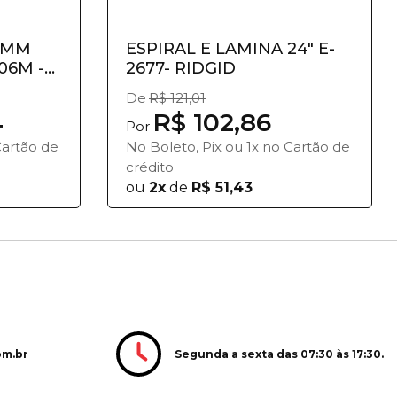
6MM
ESPIRAL E LAMINA 24" E-
06M -
2677- RIDGID
De
R$ 121,01
4
R$ 102,86
Por
Cartão de
No Boleto, Pix ou 1x no Cartão de
crédito
ou
2x
de
R$ 51,43
Segunda a sexta das 07:30 às 17:30.
om.br