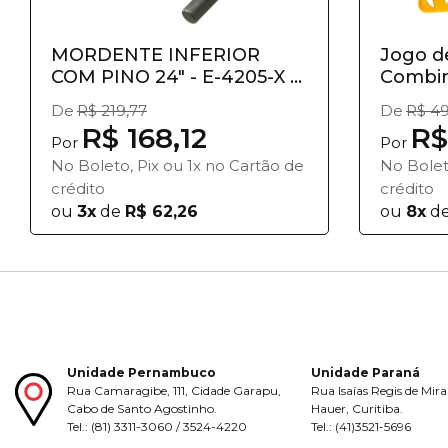
MORDENTE INFERIOR
Jogo d
COM PINO 24" - E-4205-X -
Combin
RIDGID
9 Peças 
De
R$ 219,77
De
R$ 49
R$ 168,12
R$
Por
Por
No Boleto, Pix ou 1x no Cartão de
No Bolet
crédito
crédito
ou
3x
de
R$ 62,26
ou
8x
d
Unidade Pernambuco
Unidade Paraná
Rua Camaragibe, 111, Cidade Garapu,
Rua Isaías Regis de Mira
Cabo de Santo Agostinho.
Hauer, Curitiba.
Tel.: (81) 3311-3060 / 3524-4220
Tel.: (41)3521-5696