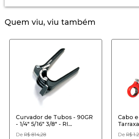
Quem viu, viu também
Curvador de Tubos - 90GR
Cabo e
- 1/4" 5/16" 3/8" - RI...
Tarraxa 
De
R$ 814,28
De
R$ 1.