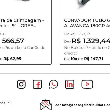
ura de Crimpagem -
CURVADOR TUBO 
cle - 9" - GREE...
ALAVANCA 180GR 4
RIDGID
0,61
De
R$ 1.737,83
 566,57
R$ 1.329,4
Por
o, Pix ou 1x no Cartão de
No Boleto, Pix ou 1x no 
crédito
e
R$ 62,95
ou
10x
de
R$ 147,71
nda, 146,
contato@ressegdistribuidora.c