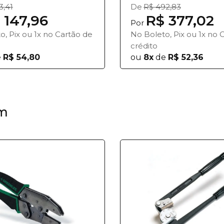
9 Peças T...
3,41
De
R$ 492,83
 147,96
R$ 377,02
Por
o, Pix ou 1x no Cartão de
No Boleto, Pix ou 1x no 
crédito
e
R$ 54,80
ou
8x
de
R$ 52,36
m