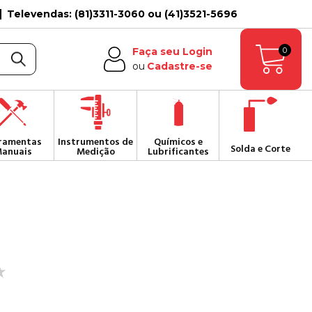
Televendas: (81)3311-3060 ou (41)3521-5696
0
Faça seu Login
ou
Cadastre-se
ramentas
Instrumentos de
Químicos e
Solda e Corte
anuais
Medição
Lubrificantes