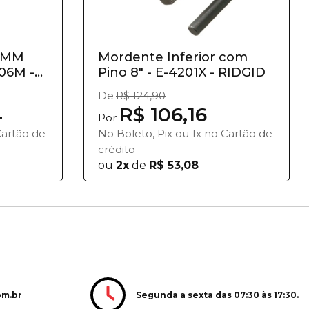
6MM
Mordente Inferior com
06M -
Pino 8" - E-4201X - RIDGID
De
R$ 124,90
4
R$ 106,16
Por
Cartão de
No Boleto, Pix ou 1x no Cartão de
crédito
ou
2x
de
R$ 53,08
Segunda a sexta das 07:30 às 17:30.
om.br