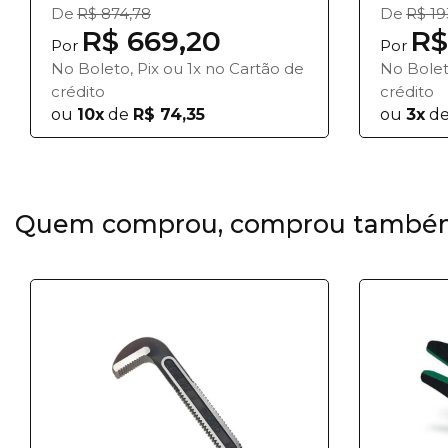
De
R$ 874,78
De
R$ 19
R$ 669,20
R$
Por
Por
No Boleto, Pix ou 1x no Cartão de
No Bolet
crédito
crédito
ou
10x
de
R$ 74,35
ou
3x
d
Quem comprou, comprou també