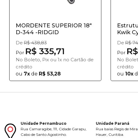
MORDENTE SUPERIOR 18"
Estrut
D-344 -RIDGID
Kwik Cy
De
R$ 438,83
De
R$ 74
R$ 335,71
R$
Por
Por
No Boleto, Pix ou 1x no Cartão de
No Bolet
crédito
crédito
ou
7x
de
R$ 53,28
ou
10x
d
Unidade Pernambuco
Unidade Paraná
Rua Camaragibe, 111, Cidade Garapu,
Rua Isaías Regis de Mira
Cabo de Santo Agostinho.
Hauer, Curitiba.