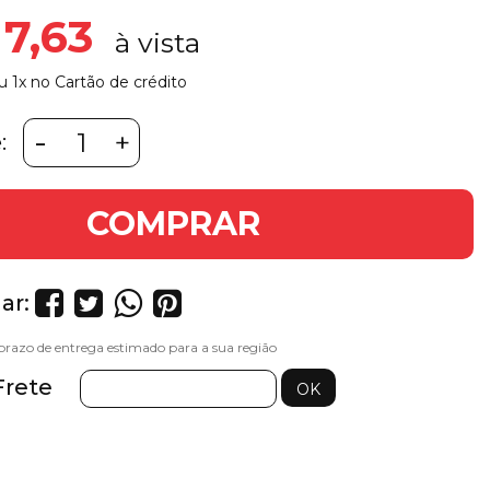
 7,63
u 1x no Cartão de crédito
-
+
:
COMPRAR
ar:
Frete