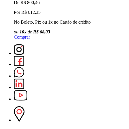
De
R$ 800,46
Por
R$ 612,35
No Boleto, Pix ou 1x no Cartão de crédito
N
ou
10x
de
R$ 68,03
à
Comprar
C