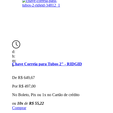
d:
d
h:
h
m:
m
Chave Correia para Tubos 2" - RIDGID
J
s
s
De
R$ 649,67
Por
R$ 497,00
No Boleto, Pix ou 1x no Cartão de crédito
N
ou
10x
de
R$ 55,22
Comprar
C