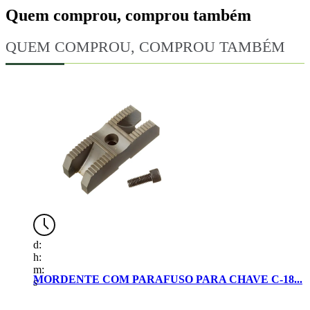
Quem comprou, comprou também
QUEM COMPROU, COMPROU TAMBÉM
d:
d
h:
h
m:
m
D
MORDENTE COM PARAFUSO PARA CHAVE C-18...
s
s