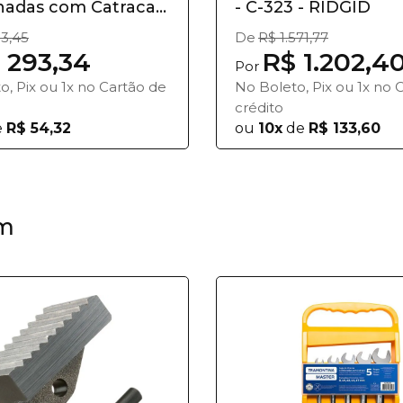
adas com Catraca 7
- C-323 - RIDGID
..
3,45
De
R$ 1.571,77
 293,34
R$ 1.202,4
Por
o, Pix ou 1x no Cartão de
No Boleto, Pix ou 1x no 
crédito
e
R$ 54,32
ou
10x
de
R$ 133,60
m