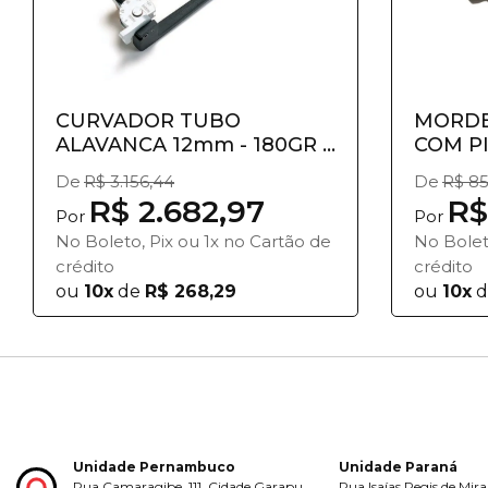
CURVADOR TUBO
MORDE
ALAVANCA 12mm - 180GR -
COM PI
412M - RI...
RIDGI
De
R$ 3.156,44
De
R$ 85
R$ 2.682,97
R$
Por
Por
No Boleto, Pix ou 1x no Cartão de
No Bolet
crédito
crédito
ou
10x
de
R$ 268,29
ou
10x
d
Unidade Pernambuco
Unidade Paraná
Rua Camaragibe, 111, Cidade Garapu,
Rua Isaías Regis de Mira