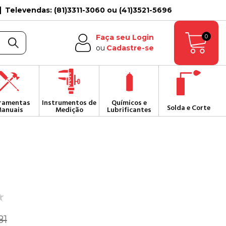
Televendas: (81)3311-3060 ou (41)3521-5696
0
Faça seu Login
ou
Cadastre-se
ramentas
Instrumentos de
Químicos e
Solda e Corte
anuais
Medição
Lubrificantes
81