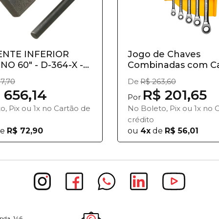
NTE INFERIOR
Jogo de Chaves
NO 60" - D-364-X -
Combinadas com Ca
D
Peças T...
7,70
De
R$ 263,60
 656,14
R$ 201,65
Por
o, Pix ou 1x no Cartão de
No Boleto, Pix ou 1x no 
crédito
e
R$ 72,90
ou
4x
de
R$ 56,01
nda, 146,