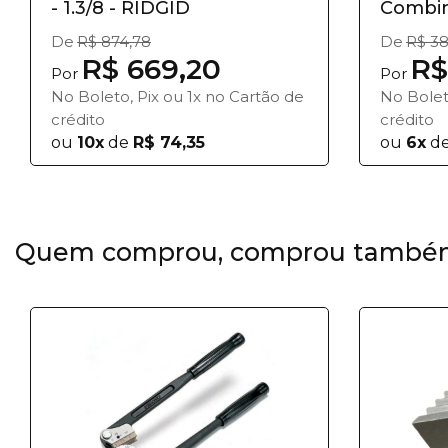
- 1.3/8 - RIDGID
Combin
Peças T.
De
R$ 874,78
De
R$ 38
R$ 669,20
R$
Por
Por
No Boleto, Pix ou 1x no Cartão de
No Bolet
crédito
crédito
ou
10x
de
R$ 74,35
ou
6x
d
Quem comprou, comprou també