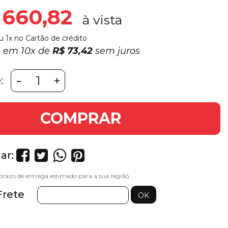
 660,82
u 1x no Cartão de crédito
4 em
10x
de
R$ 73,42
sem juros
-
+
:
COMPRAR
ar:
Frete