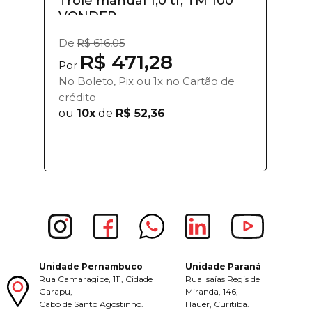
Trole manual 1,0 tf, TM 100
VONDER
De
R$ 616,05
R$ 471,28
Por
No Boleto, Pix ou 1x no Cartão de
crédito
ou
10x
de
R$ 52,36
Unidade Pernambuco
Unidade Paraná
Rua Camaragibe, 111, Cidade
Rua Isaías Regis de
Garapu,
Miranda, 146,
Cabo de Santo Agostinho.
Hauer, Curitiba.