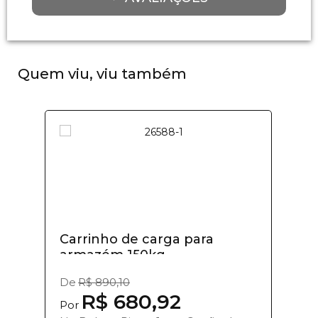
Quem viu, viu também
Carrinho de carga para
armazém 150kg...
De
R$ 890,10
R$ 680,92
Por