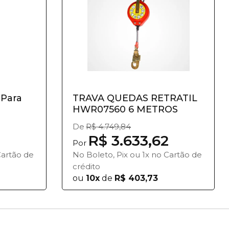
 Para
TRAVA QUEDAS RETRATIL
HWR07560 6 METROS
De
R$ 4.749,84
R$ 3.633,62
Por
Cartão de
No Boleto, Pix ou 1x no Cartão de
crédito
ou
10x
de
R$ 403,73