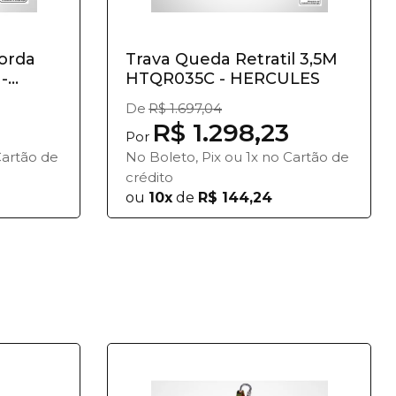
orda
Trava Queda Retratil 3,5M
-
HTQR035C - HERCULES
De
R$ 1.697,04
R$ 1.298,23
Por
Cartão de
No Boleto, Pix ou 1x no Cartão de
crédito
ou
10x
de
R$ 144,24