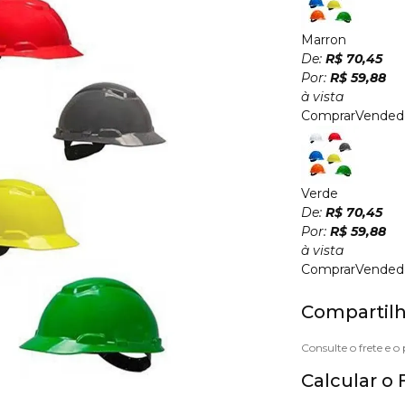
Marron
De:
R$ 70,45
Por:
R$ 59,88
à vista
Comprar
Vended
Verde
De:
R$ 70,45
Por:
R$ 59,88
à vista
Comprar
Vended
Compartilh
Calcular o 