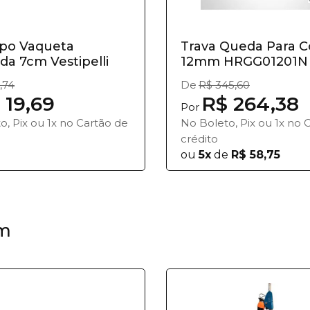
ipo Vaqueta
Trava Queda Para C
da 7cm Vestipelli
12mm HRGG01201N 
HERCULES
,74
De
R$ 345,60
 19,69
R$ 264,38
Por
o, Pix ou 1x no Cartão de
No Boleto, Pix ou 1x no 
crédito
ou
5x
de
R$ 58,75
m