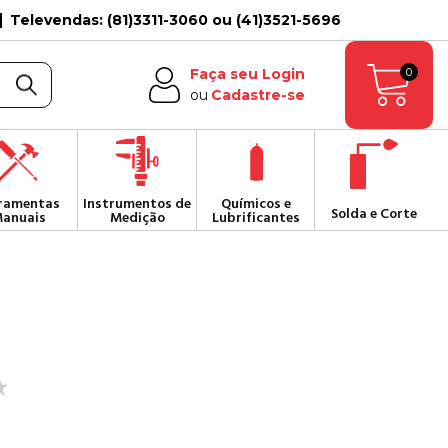
Televendas: (81)3311-3060 ou (41)3521-5696
0
Faça seu Login
ou
Cadastre-se
ramentas
Instrumentos de
Químicos e
Solda e Corte
anuais
Medição
Lubrificantes