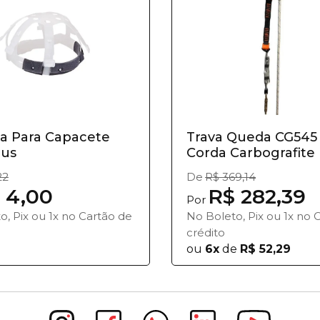
ra Para Capacete
Trava Queda CG545
lus
Corda Carbografite
22
De
R$ 369,14
 4,00
R$ 282,39
Por
o, Pix ou 1x no Cartão de
No Boleto, Pix ou 1x no 
crédito
ou
6x
de
R$ 52,29