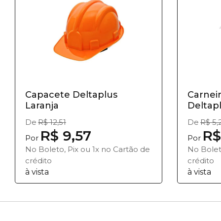
Capacete Deltaplus
Carnei
Laranja
Deltap
De
R$ 12,51
De
R$ 5,
R$ 9,57
R$
Por
Por
No Boleto, Pix ou 1x no Cartão de
No Bolet
crédito
crédito
à vista
à vista