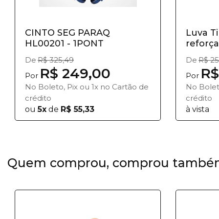
CINTO SEG PARAQ
Luva T
HL00201 - 1PONT
reforça
De
R$ 325,49
De
R$ 25
R$ 249,00
R$
Por
Por
No Boleto, Pix ou 1x no Cartão de
No Bolet
crédito
crédito
ou
5x
de
R$ 55,33
à vista
Quem comprou, comprou també