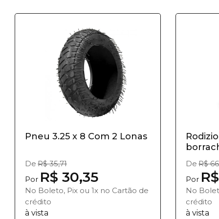
Pneu 3.25 x 8 Com 2 Lonas
Rodizio
borrac
De
R$ 35,71
De
R$ 66
R$ 30,35
R$
Por
Por
No Boleto, Pix ou 1x no Cartão de
No Bolet
crédito
crédito
à vista
à vista