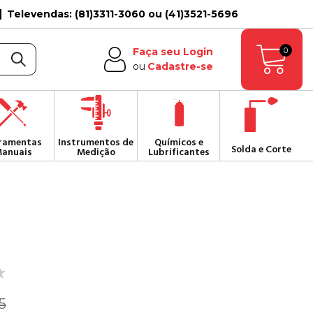
Televendas: (81)3311-3060 ou (41)3521-5696
0
Faça seu Login
ou
Cadastre-se
ramentas
Instrumentos de
Químicos e
Solda e Corte
anuais
Medição
Lubrificantes
5