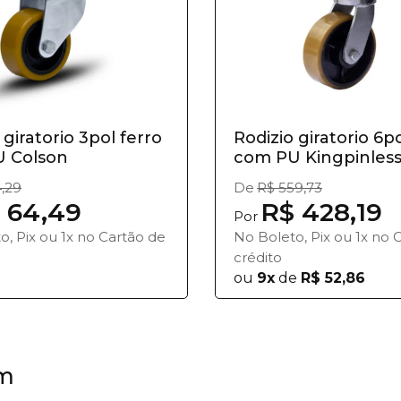
 giratorio 3pol ferro
Rodizio giratorio 6po
 Colson
com PU Kingpinles
,29
De
R$ 559,73
 64,49
R$ 428,19
Por
o, Pix ou 1x no Cartão de
No Boleto, Pix ou 1x no 
crédito
ou
9x
de
R$ 52,86
m