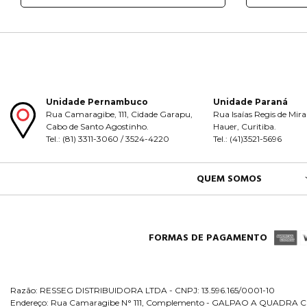
Unidade Pernambuco
Unidade Paraná
Rua Camaragibe, 111, Cidade Garapu,
Rua Isaías Regis de Mira
Cabo de Santo Agostinho.
Hauer, Curitiba.
Tel.: (81) 3311-3060 / 3524-4220
Tel.: (41)3521-5696
QUEM SOMOS
FORMAS DE PAGAMENTO
Razão: RESSEG DISTRIBUIDORA LTDA - CNPJ: 13.596.165/0001-10
Endereço: Rua Camaragibe N° 111, Complemento - GALPAO A QUADRA C