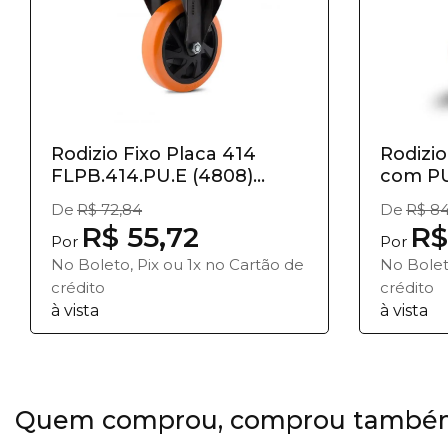
Rodizio Fixo Placa 414
Rodizio
FLPB.414.PU.E (4808)
com PU
140Kg
De
R$ 72,84
De
R$ 84
R$ 55,72
R$
Por
Por
No Boleto, Pix ou 1x no Cartão de
No Bolet
crédito
crédito
à vista
à vista
Quem comprou, comprou també