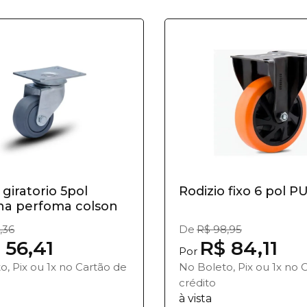
 giratorio 5pol
Rodizio fixo 6 pol P
ha perfoma colson
,36
De
R$ 98,95
 56,41
R$ 84,11
Por
o, Pix ou 1x no Cartão de
No Boleto, Pix ou 1x no 
crédito
à vista