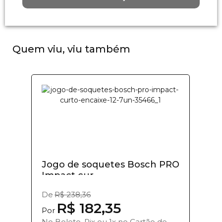
Quem viu, viu também
Jogo de soquetes Bosch PRO
Impact cur...
De
R$ 238,36
R$ 182,35
Por
No Boleto, Pix ou 1x no Cartão de